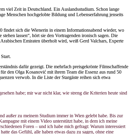
em viel Zeit in Deutschland. Ein Auslandsstudium. Schon lange
r junge Menschen hochgelobte Bildung und Lebenserfahrung jenseits
 findet sich die Wienerin in einem Informationsabend wieder, wo
stehen lassen“, hört sie den Vortragenden ironisch sagen. Die
en Arabischen Emiraten überholt wird, weiß Gerd Valchars, Experte
Start.
erständnis dafür gezeigt. Die mehrfach preisgekrönte Filmschaffende
, für den Olga Kosanović mit ihrem Team die Essenz aus rund 50
enzen verwob. In die Liste der Stargäste reihen sich etwa
esehen habe; mir war nicht klar, wie streng die Kriterien heute sind
e und außer zu meinem Studium immer in Wien gelebt habe. Bis zur
-Kampagne mit einem Video unterstützt habe, in dem ich meine
rschiedenen Foren – und ich habe mich gefragt: Warum interessiert
hatte das Gefühl, alle haben etwas dazu zu sagen, ohne eine