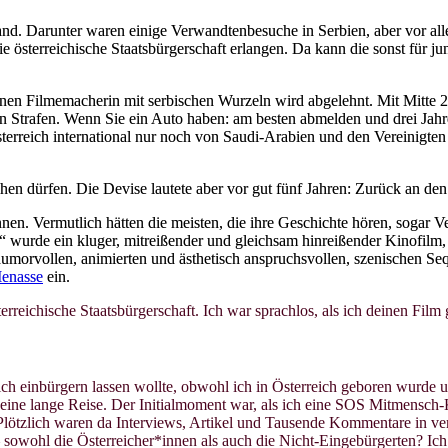
nd. Darunter waren einige Verwandtenbesuche in Serbien, aber vor all
die österreichische Staatsbürgerschaft erlangen. Da kann die sonst fü
n Filmemacherin mit serbischen Wurzeln wird abgelehnt. Mit Mitte 20
 Strafen. Wenn Sie ein Auto haben: am besten abmelden und drei Jahre 
 Österreich international nur noch von Saudi-Arabien und den Vereinigt
en dürfen. Die Devise lautete aber vor gut fünf Jahren: Zurück an den 
nen. Vermutlich hätten die meisten, die ihre Geschichte hören, sogar V
“ wurde ein kluger, mitreißender und gleichsam hinreißender Kinofilm
orvollen, animierten und ästhetisch anspruchsvollen, szenischen Sequ
enasse
ein.
reichische Staatsbürgerschaft. Ich war sprachlos, als ich deinen Film g
 mich einbürgern lassen wollte, obwohl ich in Österreich geboren wurd
 eine lange Reise. Der Initialmoment war, als ich eine SOS Mitmensch
. Plötzlich waren da Interviews, Artikel und Tausende Kommentare in ve
sowohl die Österreicher*innen als auch die Nicht-Eingebürgerten? Ich 