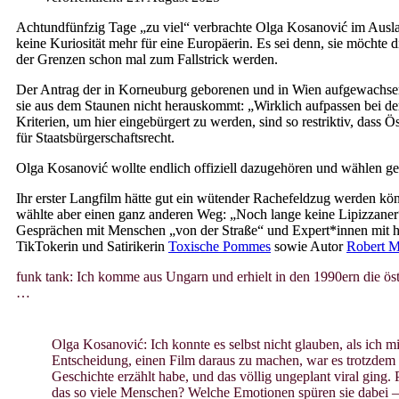
Achtundfünfzig Tage „zu viel“ verbrachte Olga Kosanović im Ausla
keine Kuriosität mehr für eine Europäerin. Es sei denn, sie möchte 
der Grenzen schon mal zum Fallstrick werden.
Der Antrag der in Korneuburg geborenen und in Wien aufgewachsene
sie aus dem Staunen nicht herauskommt: „Wirklich aufpassen bei den
Kriterien, um hier eingebürgert zu werden, sind so restriktiv, dass
für Staatsbürgerschaftsrecht.
Olga Kosanović wollte endlich offiziell dazugehören und wählen geh
Ihr erster Langfilm hätte gut ein wütender Rachefeldzug werden kön
wählte aber einen ganz anderen Weg: „Noch lange keine Lipizzaner
Gesprächen mit Menschen „von der Straße“ und Expert*innen mit hum
TikTokerin und Satirikerin
Toxische Pommes
sowie Autor
Robert M
funk tank: Ich komme aus Ungarn und erhielt in den 1990ern die öster
…
Olga Kosanović: Ich konnte es selbst nicht glauben, als ich
Entscheidung, einen Film daraus zu machen, war es trotzdem
Geschichte erzählt habe, und das völlig ungeplant viral ging
das so viele Menschen? Welche Emotionen spüren sie dabei – 