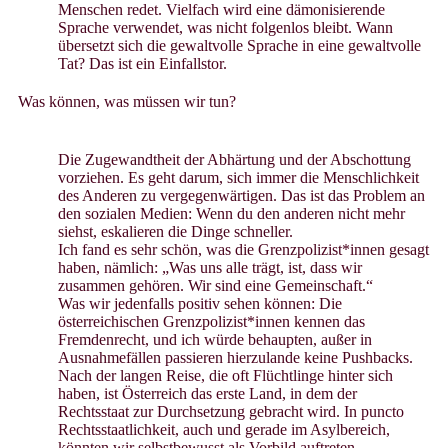
Menschen redet. Vielfach wird eine dämonisierende
Sprache verwendet, was nicht folgenlos bleibt. Wann
übersetzt sich die gewaltvolle Sprache in eine gewaltvolle
Tat? Das ist ein Einfallstor.
Was können, was müssen wir tun?
Die Zugewandtheit der Abhärtung und der Abschottung
vorziehen. Es geht darum, sich immer die Menschlichkeit
des Anderen zu vergegenwärtigen. Das ist das Problem an
den sozialen Medien: Wenn du den anderen nicht mehr
siehst, eskalieren die Dinge schneller.
Ich fand es sehr schön, was die Grenzpolizist*innen gesagt
haben, nämlich: „Was uns alle trägt, ist, dass wir
zusammen gehören. Wir sind eine Gemeinschaft.“
Was wir jedenfalls positiv sehen können: Die
österreichischen Grenzpolizist*innen kennen das
Fremdenrecht, und ich würde behaupten, außer in
Ausnahmefällen passieren hierzulande keine Pushbacks.
Nach der langen Reise, die oft Flüchtlinge hinter sich
haben, ist Österreich das erste Land, in dem der
Rechtsstaat zur Durchsetzung gebracht wird. In puncto
Rechtsstaatlichkeit, auch und gerade im Asylbereich,
könnten wir selbstbewusst als Vorbild auftreten.