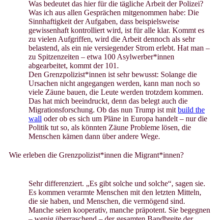
Was bedeutet das hier für die tägliche Arbeit der Polizei?
Was ich aus allen Gesprächen mitgenommen habe: Die
Sinnhaftigkeit der Aufgaben, dass beispielsweise
gewissenhaft kontrolliert wird, ist für alle klar. Kommt es
zu vielen Aufgriffen, wird die Arbeit dennoch als sehr
belastend, als ein nie versiegender Strom erlebt. Hat man –
zu Spitzenzeiten – etwa 100 Asylwerber*innen
abgearbeitet, kommt der 101.
Den Grenzpolizist*innen ist sehr bewusst: Solange die
Ursachen nicht angegangen werden, kann man noch so
viele Zäune bauen, die Leute werden trotzdem kommen.
Das hat mich beeindruckt, denn das belegt auch die
Migrationsforschung. Ob das nun Trump ist mit
build the
wall
oder ob es sich um Pläne in Europa handelt – nur die
Politik tut so, als könnten Zäune Probleme lösen, die
Menschen kämen dann über andere Wege.
Wie erleben die Grenzpolizist*innen die Migrant*innen?
Sehr differenziert. „Es gibt solche und solche“, sagen sie.
Es kommen verarmte Menschen mit den letzten Mitteln,
die sie haben, und Menschen, die vermögend sind.
Manche seien kooperativ, manche präpotent. Sie begegnen
– wenig überraschend – der gesamten Bandbreite der