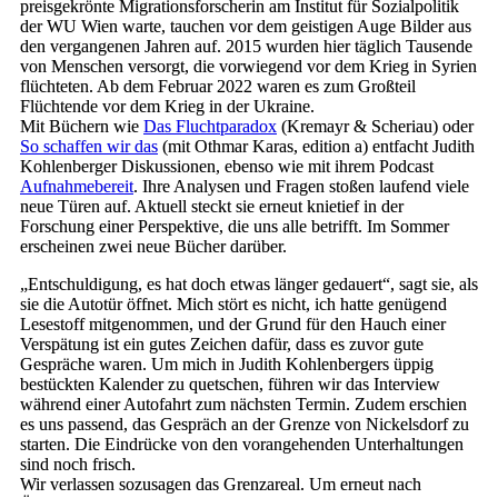
preisgekrönte Migrationsforscherin am Institut für Sozialpolitik
der WU Wien warte, tauchen vor dem geistigen Auge Bilder aus
den vergangenen Jahren auf. 2015 wurden hier täglich Tausende
von Menschen versorgt, die vorwiegend vor dem Krieg in Syrien
flüchteten. Ab dem Februar 2022 waren es zum Großteil
Flüchtende vor dem Krieg in der Ukraine.
Mit Büchern wie
Das Fluchtparadox
(Kremayr & Scheriau) oder
So schaffen wir das
(mit Othmar Karas, edition a) entfacht Judith
Kohlenberger Diskussionen, ebenso wie mit ihrem Podcast
Aufnahmebereit
. Ihre Analysen und Fragen stoßen laufend viele
neue Türen auf. Aktuell steckt sie erneut knietief in der
Forschung einer Perspektive, die uns alle betrifft. Im Sommer
erscheinen zwei neue Bücher darüber.
„Entschuldigung, es hat doch etwas länger gedauert“, sagt sie, als
sie die Autotür öffnet. Mich stört es nicht, ich hatte genügend
Lesestoff mitgenommen, und der Grund für den Hauch einer
Verspätung ist ein gutes Zeichen dafür, dass es zuvor gute
Gespräche waren. Um mich in Judith Kohlenbergers üppig
bestückten Kalender zu quetschen, führen wir das Interview
während einer Autofahrt zum nächsten Termin. Zudem erschien
es uns passend, das Gespräch an der Grenze von Nickelsdorf zu
starten. Die Eindrücke von den vorangehenden Unterhaltungen
sind noch frisch.
Wir verlassen sozusagen das Grenzareal. Um erneut nach