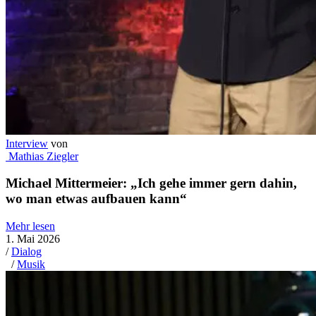
Interview
von
Mathias Ziegler
Michael Mittermeier: „Ich gehe immer gern dahin,
wo man etwas aufbauen kann“
Mehr lesen
1. Mai 2026
/
Dialog
/
Musik