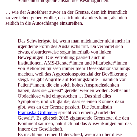
Schlechtestmögliche anstatt des Bestmöglichen.
… wie der Autofahrer zuvor an der Grenze, dem ich freundlich
zu verstehen geben wollte, dass ich nicht anders kann, als mich
seitlich in die Autoschlange einzureihen.
Das Schwierigste ist, wenn man miteinander nicht mehr in
irgendeine Form des Austauschs tritt. Da verhärtet sich
etwas, absurderweise sogar innerhalb von linken
Bewegungen. Die Verrohung passiert auch in
Institutionen. AMS-Berater*innen und Mitarbeiter*innen
von Behörden müssen immer mehr Deeskalationstrainings
machen, weil das Aggressionspotenzial der Bevölkerung
steigt. Es gibt Angriffe auf Rettungskräfte – nämlich von
Patient*innen, die ein solch hohes Anspruchsdenken
haben, dass sie „zuerst“ gerettet werden wollen. Selbst auf
Obdachlose wird eingestochen … Das sind alles
Symptome, und ich glaube, dass es einen Konnex dazu
gibt, was an der Grenze passiert. Die Journalistin
Franziska Grillmeier
spricht von einem „Gürtel der
Gewalt“. Es gibt seit 2015 zigtausende Grenztote, die den
Kontinent säumen, natürlich hat das Auswirkungen auf das
Innere der Gesellschaft.
Es macht auch einen Unterschied, wie man über diese