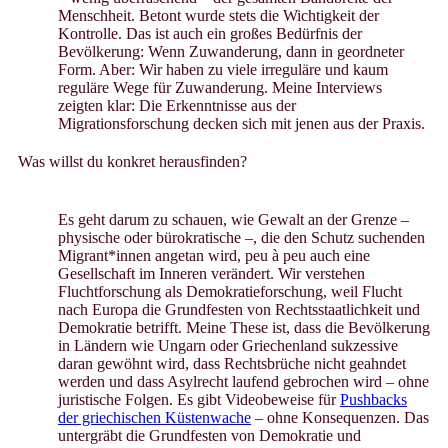
Menschheit. Betont wurde stets die Wichtigkeit der
Kontrolle. Das ist auch ein großes Bedürfnis der
Bevölkerung: Wenn Zuwanderung, dann in geordneter
Form. Aber: Wir haben zu viele irreguläre und kaum
reguläre Wege für Zuwanderung. Meine Interviews
zeigten klar: Die Erkenntnisse aus der
Migrationsforschung decken sich mit jenen aus der Praxis.
Was willst du konkret herausfinden?
Es geht darum zu schauen, wie Gewalt an der Grenze –
physische oder bürokratische –, die den Schutz suchenden
Migrant*innen angetan wird, peu à peu auch eine
Gesellschaft im Inneren verändert. Wir verstehen
Fluchtforschung als Demokratieforschung, weil Flucht
nach Europa die Grundfesten von Rechtsstaatlichkeit und
Demokratie betrifft. Meine These ist, dass die Bevölkerung
in Ländern wie Ungarn oder Griechenland sukzessive
daran gewöhnt wird, dass Rechtsbrüche nicht geahndet
werden und dass Asylrecht laufend gebrochen wird – ohne
juristische Folgen. Es gibt Videobeweise für
Pushbacks
der griechischen Küstenwache
– ohne Konsequenzen. Das
untergräbt die Grundfesten von Demokratie und