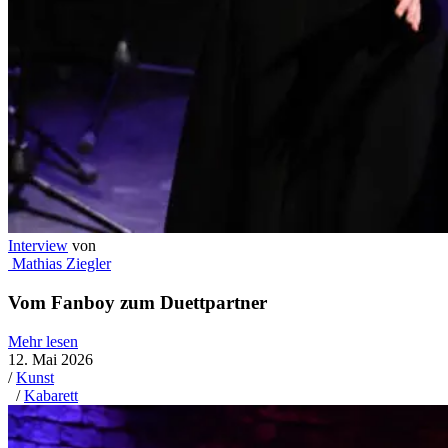
Interview
von
Mathias Ziegler
Vom Fanboy zum Duettpartner
Mehr lesen
12. Mai 2026
/
Kunst
/
Kabarett