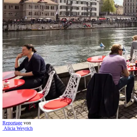
Reportage
von
Alicia Weyrich