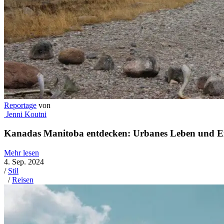
Reportage
von
Jenni Koutni
Kanadas Manitoba entdecken: Urbanes Leben und E
Mehr lesen
4. Sep. 2024
/
Stil
/
Reisen