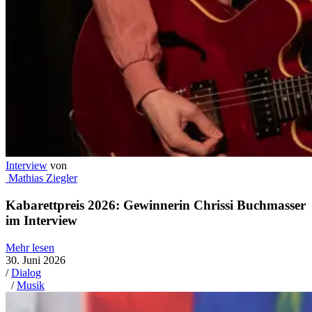
Interview
von
Alicia Weyrich
„Musik ist die universelle Sprache, die alle
verstehen!“
Mehr lesen
29. Mai 2026
/
Editorial
/
Diversität
,
Mode
,
Nachhaltigkeit