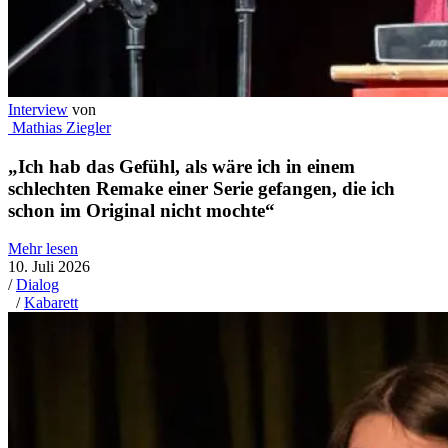
Interview
von
Mathias Ziegler
Kabarettpreis 2026: Gewinnerin Chrissi Buchmasser
im Interview
Mehr lesen
30. Juni 2026
/
Dialog
/
Musik