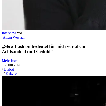
Mathias Ziegler
„Ich hab das Gefühl, als wäre ich in einem
schlechten Remake einer Serie gefangen, die ich
schon im Original nicht mochte“
Mehr lesen
10. Juli 2026
/
Dialog
/
Kabarett