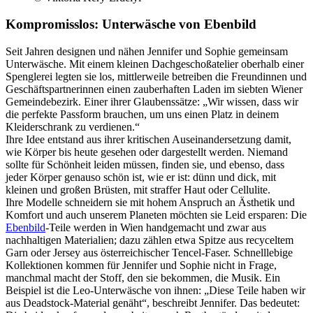
Kompromisslos: Unterwäsche von Ebenbild
Seit Jahren designen und nähen Jennifer und Sophie gemeinsam
Unterwäsche. Mit einem kleinen Dachgeschoßatelier oberhalb einer
Spenglerei legten sie los, mittlerweile betreiben die Freundinnen und
Geschäftspartnerinnen einen zauberhaften Laden im siebten Wiener
Gemeindebezirk. Einer ihrer Glaubenssätze: „Wir wissen, dass wir
die perfekte Passform brauchen, um uns einen Platz in deinem
Kleiderschrank zu verdienen.“
Ihre Idee entstand aus ihrer kritischen Auseinandersetzung damit,
wie Körper bis heute gesehen oder dargestellt werden. Niemand
sollte für Schönheit leiden müssen, finden sie, und ebenso, dass
jeder Körper genauso schön ist, wie er ist: dünn und dick, mit
kleinen und großen Brüsten, mit straffer Haut oder Cellulite.
Ihre Modelle schneidern sie mit hohem Anspruch an Ästhetik und
Komfort und auch unserem Planeten möchten sie Leid ersparen: Die
Ebenbild
-Teile werden in Wien handgemacht und zwar aus
nachhaltigen Materialien; dazu zählen etwa Spitze aus recyceltem
Garn oder Jersey aus österreichischer Tencel-Faser. Schnelllebige
Kollektionen kommen für Jennifer und Sophie nicht in Frage,
manchmal macht der Stoff, den sie bekommen, die Musik. Ein
Beispiel ist die Leo-Unterwäsche von ihnen: „Diese Teile haben wir
aus Deadstock-Material genäht“, beschreibt Jennifer. Das bedeutet: