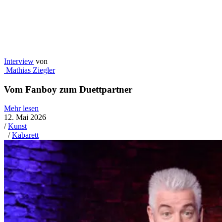
Interview
von
Alicia Weyrich
Zwischen Klassik und Jazz: Kristina Miller lässt
Oscar Peterson neu aufleben
Mehr lesen
21. Apr. 2026
/
Editorial
/
Diversität
,
Mode
,
Nachhaltigkeit