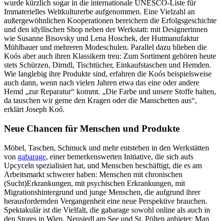
wurde kürzlich sogar in die internationale UNESCO-Liste für
Immaterielles Weltkulturerbe aufgenommen. Eine Vielzahl an
außergewöhnlichen Kooperationen bereichern die Erfolgsgeschichte
und den idyllischen Shop neben der Werkstatt: mit Designerinnen
wie Susanne Bisovsky und Lena Hoschek, der Hutmanufaktur
Mühlbauer und mehreren Modeschulen. Parallel dazu blieben die
Koós aber auch ihren Klassikern treu: Zum Sortiment gehören heute
stets Schürzen, Dirndl, Tischtücher, Einkaufstaschen und Hemden.
Wie langlebig ihre Produkte sind, erfahren die Koós beispielsweise
auch dann, wenn nach vielen Jahren etwa das eine oder andere
Hemd „zur Reparatur“ kommt. „Die Farbe und unsere Stoffe halten,
da tauschen wir gerne den Kragen oder die Manschetten aus“,
erklärt Joseph Koó.
Neue Chancen für Menschen und Produkte
Möbel, Taschen, Schmuck und mehr entstehen in den Werkstätten
von
gabarage
, einer bemerkenswerten Initiative, die sich aufs
Upcyceln spezialisiert hat, und Menschen beschäftigt, die es am
Arbeitsmarkt schwerer haben: Menschen mit chronischen
(Sucht)Erkrankungen, mit psychischen Erkrankungen, mit
Migrationshintergrund und junge Menschen, die aufgrund ihrer
herausfordernden Vergangenheit eine neue Perspektive brauchen.
Spektakulär ist die Vielfalt, die gabarage sowohl online als auch in
den Stores in Wien, Neusiedl am See und St. Pölten anbietet: Man