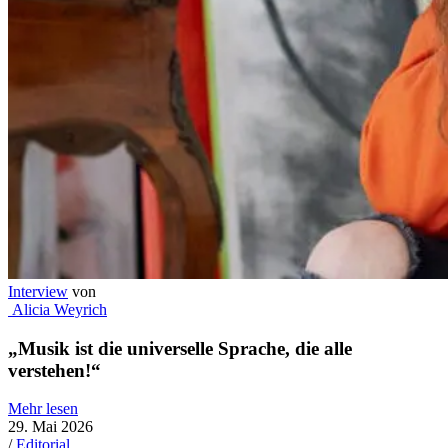
Ankündigung
von
Alicia Weyrich
funk tank Merch Drop #2: Sinnflut & Sonnenbrand
Mehr lesen
20. Mai 2026
/
Kunst
/
Musik
Interview
von
Mathias Ziegler
Vom Fanboy zum Duettpartner
Mehr lesen
12. Mai 2026
/
Kunst
/
Kabarett