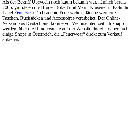
Als der Begriff Upcyceln noch kaum bekannt war, nämlich bereits
2005, gründeten die Brüder Robert und Marin Klüsener in Köln ihr
Label
Feuerwear
: Gebrauchte Feuerwehrschläuche werden zu
Taschen, Rucksäcken und Accessoires verarbeitet. Der Online-
Versand aus Deutschland könnte vor Weihnachten zeitlich knapp
werden, über die Händlersuche auf der Website findet ihr aber auch
einige Shops in Österreich, die „Feuerwear“ direkt zum Verkauf
anbieten.
© Feuerwear
Nachhaltige Geschenke
finden sich u. a. bei den
Unternehmen und Initiativen Humana, Caritas, carla, Freitag,
refurbed, Refurried, Ebenbild, Beware of Mainstream, Koó,
gabarage und Feuerwear.