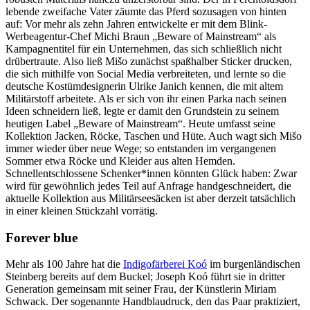
lebende zweifache Vater zäumte das Pferd sozusagen von hinten
auf: Vor mehr als zehn Jahren entwickelte er mit dem Blink-
Werbeagentur-Chef Michi Braun „Beware of Mainstream“ als
Kampagnentitel für ein Unternehmen, das sich schließlich nicht
drübertraute. Also ließ Mišo zunächst spaßhalber Sticker drucken,
die sich mithilfe von Social Media verbreiteten, und lernte so die
deutsche Kostümdesignerin Ulrike Janich kennen, die mit altem
Militärstoff arbeitete. Als er sich von ihr einen Parka nach seinen
Ideen schneidern ließ, legte er damit den Grundstein zu seinem
heutigen Label „Beware of Mainstream“. Heute umfasst seine
Kollektion Jacken, Röcke, Taschen und Hüte. Auch wagt sich Mišo
immer wieder über neue Wege; so entstanden im vergangenen
Sommer etwa Röcke und Kleider aus alten Hemden.
Schnellentschlossene Schenker*innen könnten Glück haben: Zwar
wird für gewöhnlich jedes Teil auf Anfrage handgeschneidert, die
aktuelle Kollektion aus Militärseesäcken ist aber derzeit tatsächlich
in einer kleinen Stückzahl vorrätig.
Forever blue
Mehr als 100 Jahre hat die
Indigofärberei Koó
im burgenländischen
Steinberg bereits auf dem Buckel; Joseph Koó führt sie in dritter
Generation gemeinsam mit seiner Frau, der Künstlerin Miriam
Schwack. Der sogenannte Handblaudruck, den das Paar praktiziert,