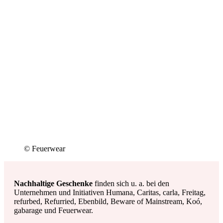
Kommentar *
Name *
E-Mail *
Website
Meinen Namen, meine E-Mail-Adresse und meine Website in
diesem Browser für die nächste Kommentierung speichern.
Senden
Artikel teilen oder drucken
Artikel aus anderen Ressorts
30. Juli 2026
/
Dialog
/
Mode
,
Nachhaltigkeit