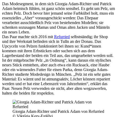
Das Modesegment, in dem sich Giorgia Adam-Richter und Patrick
Adam heimisch fühlen, ist ganz schön sensibel. Es geht um Pelz, um
echten Pelz. Doch bevor hier jemand seine Farbkübel holt, muss ein
essenzielles „Aber“ vorausgeschickt werden: Das Ehepaar
verarbeitet ausschließlich Pelz von bestehenden Modellen; sie
schenken sozusagen Mamas und Omas alten Jacken und Mänteln
ein neues Leben.
Das Paar machte sich 2016 mit
Refurried
selbstständig; ihr Shop
und ihre Werkstatt befinden sich in Tulln an der Donau. Das
Upcyceln von Pelzen funktioniert bei ihnen so: Kund*innen
kommen mit ihren Erbstücken oder suchen sich aus dem
Lagerbestand der beiden ein Teil aus, das umgearbeitet werden soll.
Ist der mitgebrachte Pelz „in Ordnung“, kann daraus ein stylisches
neues Stück entstehen, aber auch etwa ein Rucksack, eine Haube
oder ein wärmendes Futter für einen Parka, denn Giorgia Adam-
Richter studierte Modedesign in München. „Pelz ist ein sehr gutes
Material: Es wärmt und ist atmungsaktiv, Löcher können repariert
werden und er hat eine Lebenszeit von Jahrzehnten“, erklärt das
Paar. Neuen Pelz verwenden sie nicht, aber alten wegzuwerfen,
halten die beiden für respektlos.
Giorgia Adam-Richter und Patrick Adam von Refurried
© Viktória Kery-Erdélyi