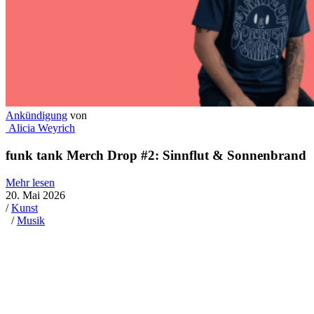
Interview
von
Mathias Ziegler
Michael Mittermeier: „Ich gehe immer gern dahin,
wo man etwas aufbauen kann“
Mehr lesen
1. Mai 2026
/
Dialog
/
Musik