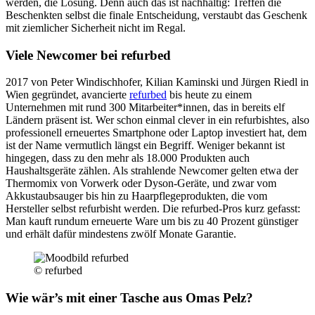
werden, die Lösung. Denn auch das ist nachhaltig: Treffen die
Beschenkten selbst die finale Entscheidung, verstaubt das Geschenk
mit ziemlicher Sicherheit nicht im Regal.
Viele Newcomer bei refurbed
2017 von Peter Windischhofer, Kilian Kaminski und Jürgen Riedl in
Wien gegründet, avancierte
refurbed
bis heute zu einem
Unternehmen mit rund 300 Mitarbeiter*innen, das in bereits elf
Ländern präsent ist. Wer schon einmal clever in ein refurbishtes, also
professionell erneuertes Smartphone oder Laptop investiert hat, dem
ist der Name vermutlich längst ein Begriff. Weniger bekannt ist
hingegen, dass zu den mehr als 18.000 Produkten auch
Haushaltsgeräte zählen. Als strahlende Newcomer gelten etwa der
Thermomix von Vorwerk oder Dyson-Geräte, und zwar vom
Akkustaubsauger bis hin zu Haarpflegeprodukten, die vom
Hersteller selbst refurbisht werden. Die refurbed-Pros kurz gefasst:
Man kauft rundum erneuerte Ware um bis zu 40 Prozent günstiger
und erhält dafür mindestens zwölf Monate Garantie.
© refurbed
Wie wär’s mit einer Tasche aus Omas Pelz?