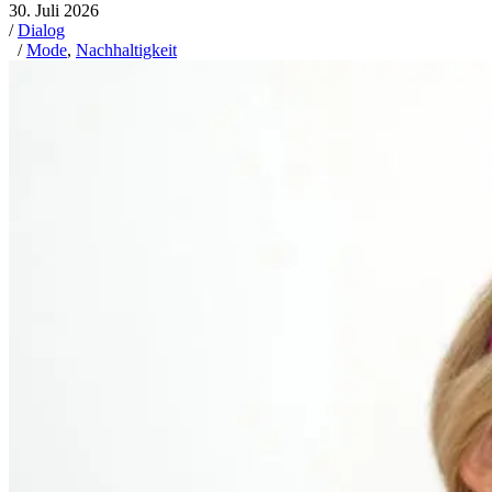
Interview
von
Alicia Weyrich
„Slow Fashion bedeutet für mich vor allem
Achtsamkeit und Geduld“
Mehr lesen
15. Juli 2026
/
Dialog
/
Kabarett