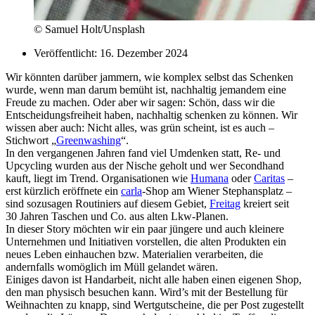
© Samuel Holt/Unsplash
Veröffentlicht:
16. Dezember 2024
Wir könnten darüber jammern, wie komplex selbst das Schenken
wurde, wenn man darum bemüht ist, nachhaltig jemandem eine
Freude zu machen. Oder aber wir sagen: Schön, dass wir die
Entscheidungsfreiheit haben, nachhaltig schenken zu können. Wir
wissen aber auch: Nicht alles, was grün scheint, ist es auch –
Stichwort „
Greenwashing
“.
In den vergangenen Jahren fand viel Umdenken statt, Re- und
Upcycling wurden aus der Nische geholt und wer Secondhand
kauft, liegt im Trend. Organisationen wie
Humana
oder
Caritas
–
erst kürzlich eröffnete ein
carla
-Shop am Wiener Stephansplatz –
sind sozusagen Routiniers auf diesem Gebiet,
Freitag
kreiert seit
30 Jahren Taschen und Co. aus alten Lkw-Planen.
In dieser Story möchten wir ein paar jüngere und auch kleinere
Unternehmen und Initiativen vorstellen, die alten Produkten ein
neues Leben einhauchen bzw. Materialien verarbeiten, die
andernfalls womöglich im Müll gelandet wären.
Einiges davon ist Handarbeit, nicht alle haben einen eigenen Shop,
den man physisch besuchen kann. Wird’s mit der Bestellung für
Weihnachten zu knapp, sind Wertgutscheine, die per Post zugestellt