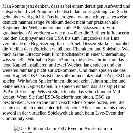
Man könnte jetzt denken, dass es bei einem derartigen Aufwand und
entsprechend viel Programm hektisch, laut oder gedrängt zur Sache
geht, aber weit gefehlt. Das heterogene, wenn auch typischerweise
deutlich männerlastige Publikum deckt nicht nur praktisch alle
Regionen der Welt, sondern auch alle Altersklassen ab. Vom
grauhaarigen Altvorderen – wie mir – über die Berliner Influencerin
und den Cosplayer aus den USA bis zum Jungzocker aus Linz
vereint alle die Begeisterung für das Spiel. Dessen Stärke ist nämlich
die Vielfalt der möglichen wählbaren Charaktere und Spielstile. Wie
mich Game Director Matt Firor höchstselbst in einer Unterhaltung
wissen ließ: „Wir haben Spieler*innen, die jedes Jahr im Juni das
neue Kapitel installieren und zwei Wochen lang spielen und ein
weiteres Jahr lang nicht zurückkommen. Und dann spielen sie das
neue Kapitel. OK! Das ist eine vollkommen akzeptable Art, ESO zu
spielen. Wir haben Spieler*innen, die seit zehn Jahren spielen und
keine neuen Kapitel haben. Sie spielen einfach das Basisspiel und
PvP und Housing. Wissen Sie, ich habe das schon hundert Mal
gesagt: Wenn Sie fünf ESO-Spieler*innen bitten, ESO zu
beschreiben, werden Sie fünf verschiedene Spiele hören, weil die
Leute es einfach unterschiedlich erleben.“ Alles kann, nichts muss
sowohl in der virtuellen Spielewelt als auch beim Live-Event der
Community sein.