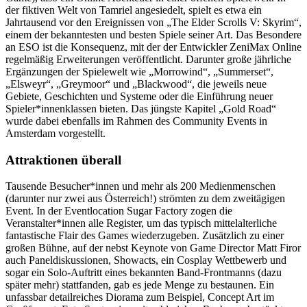
der fiktiven Welt von Tamriel angesiedelt, spielt es etwa ein
Jahrtausend vor den Ereignissen von „The Elder Scrolls V: Skyrim“,
einem der bekanntesten und besten Spiele seiner Art. Das Besondere
an ESO ist die Konsequenz, mit der der Entwickler ZeniMax Online
regelmäßig Erweiterungen veröffentlicht. Darunter große jährliche
Ergänzungen der Spielewelt wie „Morrowind“, „Summerset“,
„Elsweyr“, „Greymoor“ und „Blackwood“, die jeweils neue
Gebiete, Geschichten und Systeme oder die Einführung neuer
Spieler*innenklassen bieten. Das jüngste Kapitel „Gold Road“
wurde dabei ebenfalls im Rahmen des Community Events in
Amsterdam vorgestellt.
Attraktionen überall
Tausende Besucher*innen und mehr als 200 Medienmenschen
(darunter nur zwei aus Österreich!) strömten zu dem zweitägigen
Event. In der Eventlocation Sugar Factory zogen die
Veranstalter*innen alle Register, um das typisch mittelalterliche
fantastische Flair des Games wiederzugeben. Zusätzlich zu einer
großen Bühne, auf der nebst Keynote von Game Director Matt Firor
auch Paneldiskussionen, Showacts, ein Cosplay Wettbewerb und
sogar ein Solo-Auftritt eines bekannten Band-Frontmanns (dazu
später mehr) stattfanden, gab es jede Menge zu bestaunen. Ein
unfassbar detailreiches Diorama zum Beispiel, Concept Art im