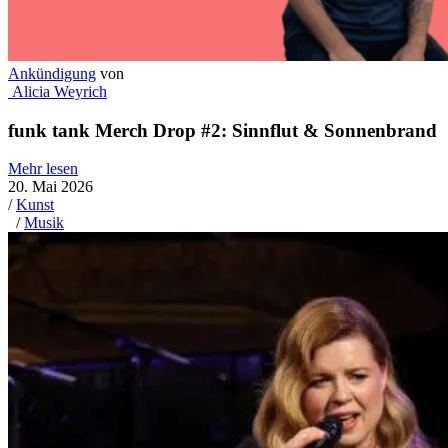
Ankündigung
von
Alicia Weyrich
funk tank Merch Drop #2: Sinnflut & Sonnenbrand
Mehr lesen
20. Mai 2026
/
Kunst
/
Musik