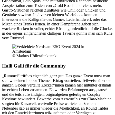
Großformat, Foto Spots, eine mit zahlreichen Rechnern bestückte
Anspielstation zum Testen von „Gold Road“ und vieles mehr.
Gastro-Stationen reichten Zünftiges wie Chili oder Chicken und
Getränke sowieso. In diversen kleinen Workshops konnten
Interessierte die Kalligrafie des Games, Lederhandwerk oder das
Mixen eines Tranks lernen. In einer Kampfarena gaben sich
wackere Recken in voller, echter Rüstung ordentlich auf die Glocke,
in der eigens eingerichteten chilligen Taverne gönnte man sich Ruhe
vom Rummel.
© Markus Höller/funk tank
Halli Galli für die Community
„Rummel“ trifft es eigentlich ganz gut. Das ganze Event muss man
sich wie einen Indoor-Themen-Kirtag vorstellen. Teilweise über den
ganzen Globus verteilte Zocker*innen kamen hier mitunter erstmals
im echten Leben zusammen. Es wurden Erfahrungen ausgetauscht
und die teils aufwändigen, originalgetreu gefertigten Cosplay-
Kostüme bewundert. Bewerbe vom Axtwurf bis zur Claw-Machine
sorgten für Kurzweil, wertvolle Preise warteten außerdem.
Nebenbei gab es immer wieder die Möglichkeit, an Round Tables
mit den Entwickler*innen teilzunehmen oder Vorträgen zu