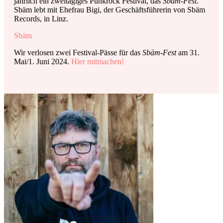
jährlich ein zweitägiges Punkrock Festival, das
Sbäm-Fest
.
Sbäm lebt mit Ehefrau Bigi, der Geschäftsführerin von Sbäm
Records, in Linz.
Sbäm
Wir
verlosen zwei Festival-Pässe für das
Sbäm-Fest
am 31.
Mai/1. Juni 2024.
Hier mitmachen!