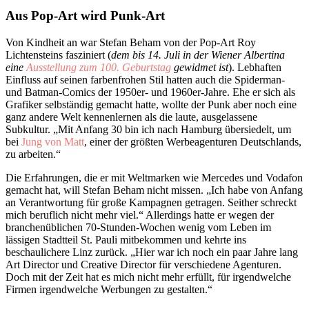
Aus Pop-Art wird Punk-Art
Von Kindheit an war Stefan Beham von der Pop-Art Roy
Lichtensteins fasziniert (
dem bis 14. Juli in der Wiener Albertina
eine
Ausstellung zum 100. Geburtstag
gewidmet ist
). Lebhaften
Einfluss auf seinen farbenfrohen Stil hatten auch die Spiderman-
und Batman-Comics der 1950er- und 1960er-Jahre. Ehe er sich als
Grafiker selbständig gemacht hatte, wollte der Punk aber noch eine
ganz andere Welt kennenlernen als die laute, ausgelassene
Subkultur. „Mit Anfang 30 bin ich nach Hamburg übersiedelt, um
bei
Jung von Matt
, einer der größten Werbeagenturen Deutschlands,
zu arbeiten.“
Die Erfahrungen, die er mit Weltmarken wie Mercedes und Vodafon
gemacht hat, will Stefan Beham nicht missen. „Ich habe von Anfang
an Verantwortung für große Kampagnen getragen. Seither schreckt
mich beruflich nicht mehr viel.“ Allerdings hatte er wegen der
branchenüblichen 70-Stunden-Wochen wenig vom Leben im
lässigen Stadtteil St. Pauli mitbekommen und kehrte ins
beschaulichere Linz zurück. „Hier war ich noch ein paar Jahre lang
Art Director und Creative Director für verschiedene Agenturen.
Doch mit der Zeit hat es mich nicht mehr erfüllt, für irgendwelche
Firmen irgendwelche Werbungen zu gestalten.“