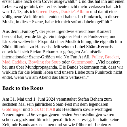
erster Linie nach dem Cover ausgewählt.“ Und das hat ihn auf einen
Lebensweg geführt, den er bis heute nicht mehr verlassen hat. „Ich
war 12, 13, als ich
Green Days ‚Dookie‘-Album
und damit eine
völlig neue Welt für mich entdeckt haben. Im Punkrock, in dieser
Musik, in dieser Szene, habe ich mich sofort daheim gefühlt.“
Aus dem „Fanboy“, der jedes irgendwie erreichbare Konzert
besucht hat, wurde längst ein integraler Part der Punkszene, und
Linz ein weltweiter Fixpunkt einer Musikrichtung, die eigentlich in
Südkalifornien zu Hause ist. Mit seinem Label Sbäm-Records
entwickelt sich Stefan Beham zur gefragten Anlaufstelle
internationaler Szene-Größen wie No Fun At All,
Pulley
,
Bracket
,
Mad Caddies
,
Bowling for Soup
oder
Guttermouth
. „Viel passiert
bei uns über Mundpropaganda. Die Bands bekommen mit, dass wir
wirklich für die Musik leben und unsere Liebe zum Punkrock nicht
endet, wenn wir am Abend das Büro verlassen.“
Back to the Roots
Am 31. Mai und 1. Juni 2024 veranstaltet Stefan Beham zum
sechsten Mal sein jährliches Sbäm-Fest mit dem legendären
Goldfinger
und
Sick Of It All
als Headlinern sowie wichtigen
Neuerungen. „Die vergangenen beiden Veranstaltungen waren
schon zu groß und für mich persönlich zu stressig. Ich hatte keine
Zeit, mir Bands anzuschauen und so wie früher mit Leuten zu