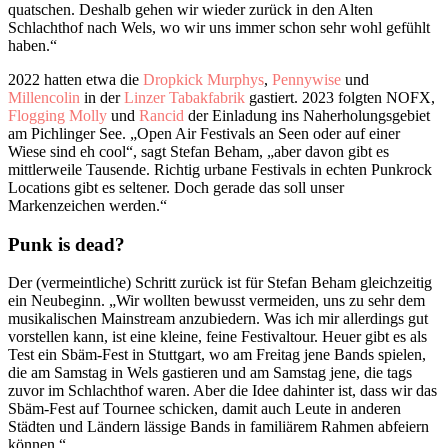
quatschen. Deshalb gehen wir wieder zurück in den Alten
Schlachthof nach Wels, wo wir uns immer schon sehr wohl gefühlt
haben.“
2022 hatten etwa die
Dropkick Murphys
,
Pennywise
und
Millencolin
in der
Linzer Tabakfabrik
gastiert. 2023 folgten NOFX,
Flogging Molly
und
Rancid
der Einladung ins Naherholungsgebiet
am Pichlinger See. „Open Air Festivals an Seen oder auf einer
Wiese sind eh cool“, sagt Stefan Beham, „aber davon gibt es
mittlerweile Tausende. Richtig urbane Festivals in echten Punkrock
Locations gibt es seltener. Doch gerade das soll unser
Markenzeichen werden.“
Punk is dead?
Der (vermeintliche) Schritt zurück ist für Stefan Beham gleichzeitig
ein Neubeginn. „Wir wollten bewusst vermeiden, uns zu sehr dem
musikalischen Mainstream anzubiedern. Was ich mir allerdings gut
vorstellen kann, ist eine kleine, feine Festivaltour. Heuer gibt es als
Test ein Sbäm-Fest in Stuttgart, wo am Freitag jene Bands spielen,
die am Samstag in Wels gastieren und am Samstag jene, die tags
zuvor im Schlachthof waren. Aber die Idee dahinter ist, dass wir das
Sbäm-Fest auf Tournee schicken, damit auch Leute in anderen
Städten und Ländern lässige Bands in familiärem Rahmen abfeiern
können.“