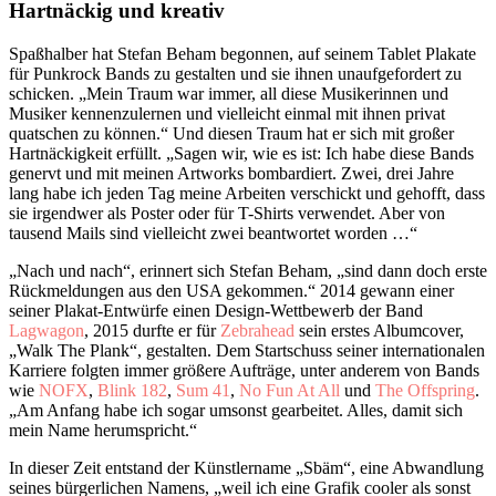
Hartnäckig und kreativ
Spaßhalber hat Stefan Beham begonnen, auf seinem Tablet Plakate
für Punkrock Bands zu gestalten und sie ihnen unaufgefordert zu
schicken. „Mein Traum war immer, all diese Musikerinnen und
Musiker kennenzulernen und vielleicht einmal mit ihnen privat
quatschen zu können.“ Und diesen Traum hat er sich mit großer
Hartnäckigkeit erfüllt. „Sagen wir, wie es ist: Ich habe diese Bands
genervt und mit meinen Artworks bombardiert. Zwei, drei Jahre
lang habe ich jeden Tag meine Arbeiten verschickt und gehofft, dass
sie irgendwer als Poster oder für T-Shirts verwendet. Aber von
tausend Mails sind vielleicht zwei beantwortet worden …“
„Nach und nach“, erinnert sich Stefan Beham, „sind dann doch erste
Rückmeldungen aus den USA gekommen.“ 2014 gewann einer
seiner Plakat-Entwürfe einen Design-Wettbewerb der Band
Lagwagon
, 2015 durfte er für
Zebrahead
sein erstes Albumcover,
„Walk The Plank“, gestalten. Dem Startschuss seiner internationalen
Karriere folgten immer größere Aufträge, unter anderem von Bands
wie
NOFX
,
Blink 182
,
Sum 41
,
No Fun At All
und
The Offspring
.
„Am Anfang habe ich sogar umsonst gearbeitet. Alles, damit sich
mein Name herumspricht.“
In dieser Zeit entstand der Künstlername „Sbäm“, eine Abwandlung
seines bürgerlichen Namens, „weil ich eine Grafik cooler als sonst