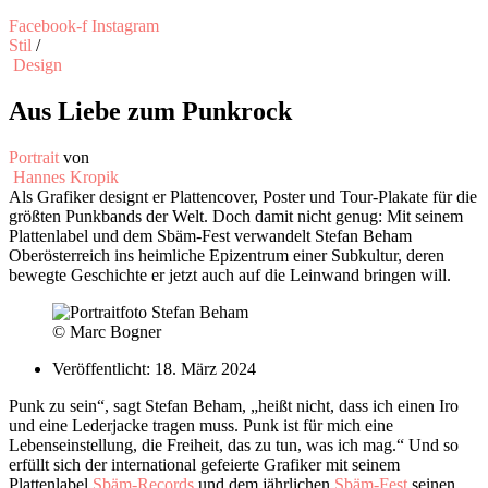
Facebook-f
Instagram
Stil
/
Design
Aus Liebe zum Punkrock
Portrait
von
Hannes Kropik
Als Grafiker designt er Plattencover, Poster und Tour-Plakate für die
größten Punkbands der Welt. Doch damit nicht genug: Mit seinem
Plattenlabel und dem Sbäm-Fest verwandelt Stefan Beham
Oberösterreich ins heimliche Epizentrum einer Subkultur, deren
bewegte Geschichte er jetzt auch auf die Leinwand bringen will.
© Marc Bogner
Veröffentlicht:
18. März 2024
Punk zu sein“, sagt Stefan Beham, „heißt nicht, dass ich einen Iro
und eine Lederjacke tragen muss. Punk ist für mich eine
Lebenseinstellung, die Freiheit, das zu tun, was ich mag.“ Und so
erfüllt sich der international gefeierte Grafiker mit seinem
Plattenlabel
Sbäm-Records
und dem jährlichen
Sbäm-Fest
seinen