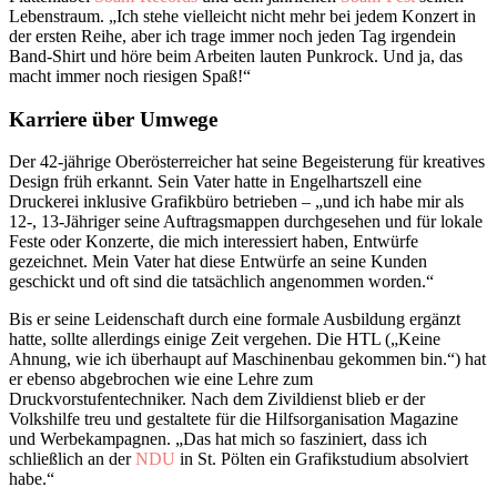
Lebenstraum. „Ich stehe vielleicht nicht mehr bei jedem Konzert in
der ersten Reihe, aber ich trage immer noch jeden Tag irgendein
Band-Shirt und höre beim Arbeiten lauten Punkrock. Und ja, das
macht immer noch riesigen Spaß!“
Karriere über Umwege
Der 42-jährige Oberösterreicher hat seine Begeisterung für kreatives
Design früh erkannt. Sein Vater hatte in Engelhartszell eine
Druckerei inklusive Grafikbüro betrieben – „und ich habe mir als
12-, 13-Jähriger seine Auftragsmappen durchgesehen und für lokale
Feste oder Konzerte, die mich interessiert haben, Entwürfe
gezeichnet. Mein Vater hat diese Entwürfe an seine Kunden
geschickt und oft sind die tatsächlich angenommen worden.“
Bis er seine Leidenschaft durch eine formale Ausbildung ergänzt
hatte, sollte allerdings einige Zeit vergehen. Die HTL („Keine
Ahnung, wie ich überhaupt auf Maschinenbau gekommen bin.“) hat
er ebenso abgebrochen wie eine Lehre zum
Druckvorstufentechniker. Nach dem Zivildienst blieb er der
Volkshilfe treu und gestaltete für die Hilfsorganisation Magazine
und Werbekampagnen. „Das hat mich so fasziniert, dass ich
schließlich an der
NDU
in St. Pölten ein Grafikstudium absolviert
habe.“