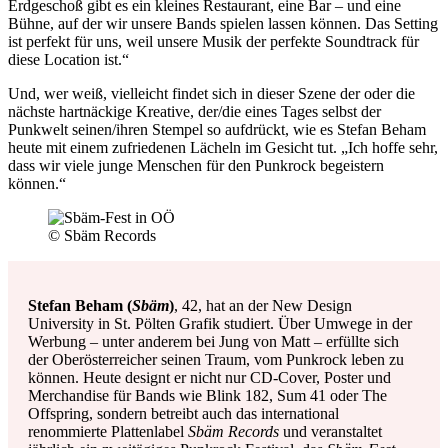
Erdgeschoß gibt es ein kleines Restaurant, eine Bar – und eine
Bühne, auf der wir unsere Bands spielen lassen können. Das Setting
ist perfekt für uns, weil unsere Musik der perfekte Soundtrack für
diese Location ist.“
Und, wer weiß, vielleicht findet sich in dieser Szene der oder die
nächste hartnäckige Kreative, der/die eines Tages selbst der
Punkwelt seinen/ihren Stempel so aufdrückt, wie es Stefan Beham
heute mit einem zufriedenen Lächeln im Gesicht tut. „Ich hoffe sehr,
dass wir viele junge Menschen für den Punkrock begeistern
können.“
© Sbäm Records
Stefan Beham (
Sbäm
)
, 42, hat an der New Design
University in St. Pölten Grafik studiert. Über Umwege in der
Werbung – unter anderem bei Jung von Matt – erfüllte sich
der Oberösterreicher seinen Traum, vom Punkrock leben zu
können. Heute designt er nicht nur CD-Cover, Poster und
Merchandise für Bands wie Blink 182, Sum 41 oder The
Offspring, sondern betreibt auch das international
renommierte Plattenlabel
Sbäm Records
und veranstaltet