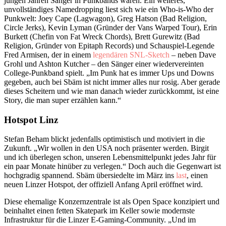
jungen Jahren Sänger in Punkbands waren. Ein weiteres,
unvollständiges Namedropping liest sich wie ein Who-is-Who der
Punkwelt: Joey Cape (Lagwagon), Greg Hatson (Bad Religion,
Circle Jerks), Kevin Lyman (Gründer der Vans Warped Tour), Erin
Burkett (Chefin von Fat Wreck Chords), Brett Gurewitz (Bad
Religion, Gründer von Epitaph Records) und Schauspiel-Legende
Fred Armisen, der in einem
legendären SNL-Sketch
– neben Dave
Grohl und Ashton Kutcher – den Sänger einer wiedervereinten
College-Punkband spielt. „Im Punk hat es immer Ups und Downs
gegeben, auch bei Sbäm ist nicht immer alles nur rosig. Aber gerade
dieses Scheitern und wie man danach wieder zurückkommt, ist eine
Story, die man super erzählen kann.“
Hotspot Linz
Stefan Beham blickt jedenfalls optimistisch und motiviert in die
Zukunft. „Wir wollen in den USA noch präsenter werden. Birgit
und ich überlegen schon, unseren Lebensmittelpunkt jedes Jahr für
ein paar Monate hinüber zu verlegen.“ Doch auch die Gegenwart ist
hochgradig spannend. Sbäm übersiedelte im März ins
last
, einen
neuen Linzer Hotspot, der offiziell Anfang April eröffnet wird.
Diese ehemalige Konzernzentrale ist als Open Space konzipiert und
beinhaltet einen fetten Skatepark im Keller sowie modernste
Infrastruktur für die Linzer E-Gaming-Community. „Und im