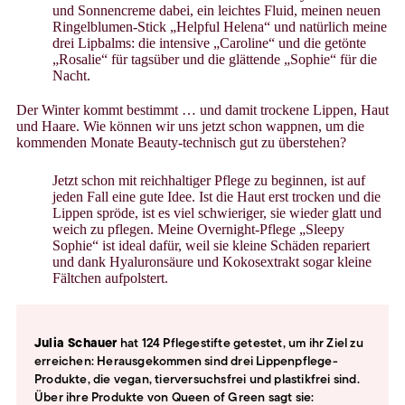
und Sonnencreme dabei, ein leichtes Fluid, meinen neuen
Ringelblumen-Stick „Helpful Helena“ und natürlich meine
drei Lipbalms: die intensive „Caroline“ und die getönte
„Rosalie“ für tagsüber und die glättende „Sophie“ für die
Nacht.
Der Winter kommt bestimmt … und damit trockene Lippen, Haut
und Haare. Wie können wir uns jetzt schon wappnen, um die
kommenden Monate Beauty-technisch gut zu überstehen?
Jetzt schon mit reichhaltiger Pflege zu beginnen, ist auf
jeden Fall eine gute Idee. Ist die Haut erst trocken und die
Lippen spröde, ist es viel schwieriger, sie wieder glatt und
weich zu pflegen. Meine Overnight-Pflege „Sleepy
Sophie“ ist ideal dafür, weil sie kleine Schäden repariert
und dank Hyaluronsäure und Kokosextrakt sogar kleine
Fältchen aufpolstert.
Julia Schauer
hat 124 Pflegestifte getestet, um ihr Ziel zu
erreichen: Herausgekommen sind drei Lippenpflege-
Produkte, die vegan, tierversuchsfrei und plastikfrei sind.
Über ihre Produkte von Queen of Green sagt sie: