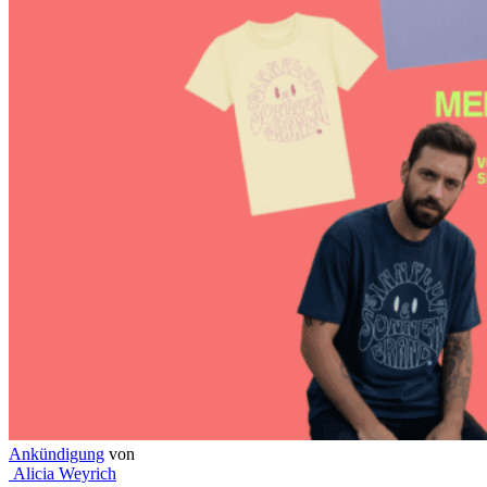
Ankündigung
von
Alicia Weyrich