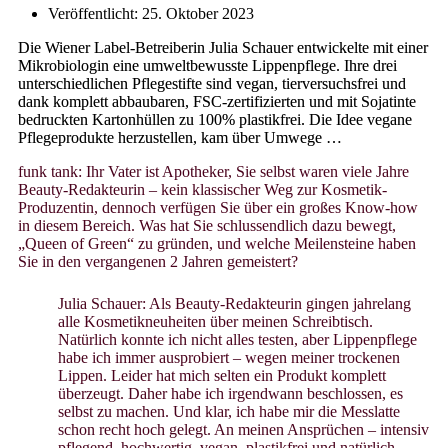
Veröffentlicht:
25. Oktober 2023
Die Wiener Label-Betreiberin Julia Schauer entwickelte mit einer
Mikrobiologin eine umweltbewusste Lippenpflege. Ihre drei
unterschiedlichen Pflegestifte sind vegan, tierversuchsfrei und
dank komplett abbaubaren, FSC-zertifizierten und mit Sojatinte
bedruckten Kartonhüllen zu 100% plastikfrei. Die Idee vegane
Pflegeprodukte herzustellen, kam über Umwege …
funk tank: Ihr Vater ist Apotheker, Sie selbst waren viele Jahre
Beauty-Redakteurin – kein klassischer Weg zur Kosmetik-
Produzentin, dennoch verfügen Sie über ein großes Know-how
in diesem Bereich. Was hat Sie schlussendlich dazu bewegt,
„Queen of Green“ zu gründen, und welche Meilensteine haben
Sie in den vergangenen 2 Jahren gemeistert?
Julia Schauer: Als Beauty-Redakteurin gingen jahrelang
alle Kosmetikneuheiten über meinen Schreibtisch.
Natürlich konnte ich nicht alles testen, aber Lippenpflege
habe ich immer ausprobiert – wegen meiner trockenen
Lippen. Leider hat mich selten ein Produkt komplett
überzeugt. Daher habe ich irgendwann beschlossen, es
selbst zu machen. Und klar, ich habe mir die Messlatte
schon recht hoch gelegt. An meinen Ansprüchen – intensiv
pflegend, hochwertig, vegan, plastikfrei und natürlich –