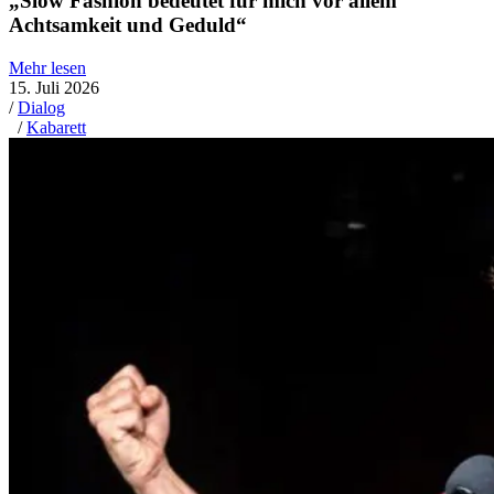
„Slow Fashion bedeutet für mich vor allem
Achtsamkeit und Geduld“
Mehr lesen
15. Juli 2026
/
Dialog
/
Kabarett