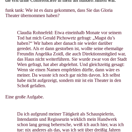
die erst dritte Conférencière in mehr als hundert Jahren war.
funk tank: Wie ist es dazu gekommen, dass Sie das Gloria
Theater übernommen haben?
Claudia Rohnefeld: Etwa eineinhalb Monate vor seinem
Tod hat mich Gerald Pichowetz gefragt: „Magst du’s
haben?“ Wir haben aber danach nie wieder darüber
geredet. Als er dann gestorben ist, wollte seine ehemalige
Freundin Angelika Zoidl, die auch Direktionsmitglied war,
das Haus nicht weiterführen. Sie wurde zwar von der Stadt
Wien gefragt, hat aber abgelehnt. Und gleichzeitig gesagt:
Wenn sie einen Namen empfehlen dürfte, dann wäre es
meiner. Da wusste ich noch gar nichts davon. Ich selbst
habe nicht aufgezeigt, sondern mir ist ein Theater in den
Schoß gefallen.
Eine große Aufgabe.
Da ich aufgrund meiner Tätigkeit als Schauspielerin,
Intendantin und Regisseurin wirklich mein Handwerk
schon lang genug beherrsche, weiß ich auch hier, was ich
tue: nix anderes als das, was ich seit über dreißig Jahren