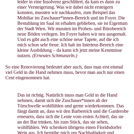
leider in eine Insolvenz geschlittert, da kam es dann zu
einer Versteigerung. Was wir dabei nicht ersteigern
konnten, mussten wir nachkaufen, zum Beispiel das
Mobiliar im Zuschauer*innen-Bereich und im Foyer. Die
Bestuhlung im Saal ist erhalten geblieben, sie ist Eigentum
der Stadt Wien. Wir mussten im Proben- und Bürobereich
neue Böden verlegen. Im Foyer haben wir neu ausgemalt.
Und es gibt auch eine schöne neue Tapete, auf die ich
mich schon sehr freue. Ich hab im Interieur-Bereich eine
kleine Ausbildung – da kann ich jetzt meine Kenntnisse
nutzen.
(Erneutes Schmunzeln.)
So eine Renovierung bedeutet aber auch, dass man erst einmal
viel Geld in die Hand nehmen muss, bevor man auch nur einen
Cent eingenommen hat.
Das ist richtig. Natürlich muss man Geld in die Hand
nehmen, damit sich die Zuschauer*innen ab der
Türschwelle wohlfühlen und gerne wiederkommen. Das
fängt damit an, dass wir den Barbereich und die Garderobe
erneuern, dass sich die Leute vom ersten Achterl, das sie
an der Bar trinken, bis zum Stück, das sie sehen,
wohlfühlen. Wir schenken übrigens einen Floridsdorfer
Wein aus. Ich bemühe mich um Nachhaltigkeit und