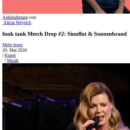
Ankündigung
von
Alicia Weyrich
funk tank Merch Drop #2: Sinnflut & Sonnenbrand
Mehr lesen
20. Mai 2026
/
Kunst
/
Musik