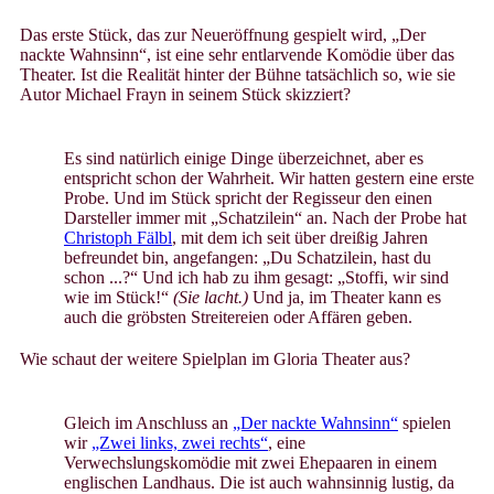
Das erste Stück, das zur Neueröffnung gespielt wird, „Der
nackte Wahnsinn“, ist eine sehr entlarvende Komödie über das
Theater. Ist die Realität hinter der Bühne tatsächlich so, wie sie
Autor Michael Frayn in seinem Stück skizziert?
Es sind natürlich einige Dinge überzeichnet, aber es
entspricht schon der Wahrheit. Wir hatten gestern eine erste
Probe. Und im Stück spricht der Regisseur den einen
Darsteller immer mit „Schatzilein“ an. Nach der Probe hat
Christoph Fälbl
, mit dem ich seit über dreißig Jahren
befreundet bin, angefangen: „Du Schatzilein, hast du
schon ...?“ Und ich hab zu ihm gesagt: „Stoffi, wir sind
wie im Stück!“
(Sie lacht.)
Und ja, im Theater kann es
auch die gröbsten Streitereien oder Affären geben.
Wie schaut der weitere Spielplan im Gloria Theater aus?
Gleich im Anschluss an
„Der nackte Wahnsinn“
spielen
wir
„Zwei links, zwei rechts“
, eine
Verwechslungskomödie mit zwei Ehepaaren in einem
englischen Landhaus. Die ist auch wahnsinnig lustig, da