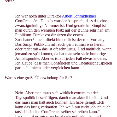
oder?
Ich war noch unter Direktor
Albert Schmidleitner
Conférencière. Damals war der Anspruch, dass das eine
zwanzigminütige Nummer ist. Und gerade im Simpl ist
man durch den wenigen Platz auf der Bühne sehr nah am
Publikum. Direkt vor dir sitzen die ersten
Zuschauer*innen, direkt hinter dir ist der rote Vorhang.
Das Simpl-Publikum ruft auch gern einmal was herein
oder redet mit – das ist oft sehr lustig. Und natürlich, wenn
jemand zu spät kommt, da hat man sehr viele humorige
Anhaltspunkte. Aber es ist auf jeden Fall etwas anderes.
Ich glaube, dass man Conférieren und Theaterschauspielen
gar nicht miteinander vergleichen kann.
War es eine große Überwindung für Sie?
Nein. Aber man muss sich wirklich extrem mit der
Tagespolitik beschäftigen, damit man aktuell bleibt. Und
das muss man halt auch können. Ich habe gesagt: „Ich
kann das lustig verkaufen. Ich weiß nur nicht, ob ich auch
tatsächlich eine Conférence selber schreiben kann.“
Letztlich ist es mir manchmal sehr gut gelungen und