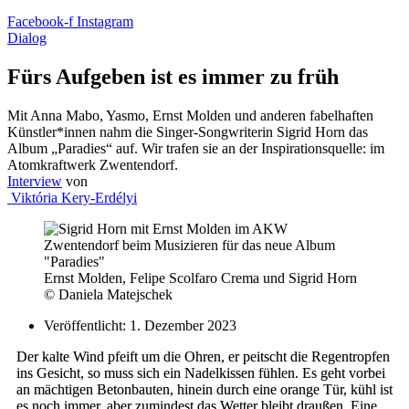
Facebook-f
Instagram
Dialog
Fürs Aufgeben ist es immer zu früh
Mit Anna Mabo, Yasmo, Ernst Molden und anderen fabelhaften
Künstler*innen nahm die Singer-Songwriterin Sigrid Horn das
Album „Paradies“ auf. Wir trafen sie an der Inspirationsquelle: im
Atomkraftwerk Zwentendorf.
Interview
von
Viktória Kery-Erdélyi
Ernst Molden, Felipe Scolfaro Crema und Sigrid Horn
© Daniela Matejschek
Veröffentlicht:
1. Dezember 2023
Der kalte Wind pfeift um die Ohren, er peitscht die Regentropfen
ins Gesicht, so muss sich ein Nadelkissen fühlen. Es geht vorbei
an mächtigen Betonbauten, hinein durch eine orange Tür, kühl ist
es noch immer, aber zumindest das Wetter bleibt draußen. Eine