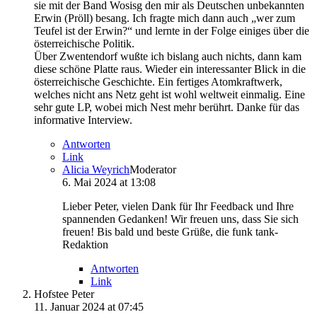
sie mit der Band Wosisg den mir als Deutschen unbekannten
Erwin (Pröll) besang. Ich fragte mich dann auch „wer zum
Teufel ist der Erwin?“ und lernte in der Folge einiges über die
österreichische Politik.
Über Zwentendorf wußte ich bislang auch nichts, dann kam
diese schöne Platte raus. Wieder ein interessanter Blick in die
österreichische Geschichte. Ein fertiges Atomkraftwerk,
welches nicht ans Netz geht ist wohl weltweit einmalig. Eine
sehr gute LP, wobei mich Nest mehr berührt. Danke für das
informative Interview.
Antworten
Link
Alicia Weyrich
Moderator
6. Mai 2024 at 13:08
Lieber Peter, vielen Dank für Ihr Feedback und Ihre
spannenden Gedanken! Wir freuen uns, dass Sie sich
freuen! Bis bald und beste Grüße, die funk tank-
Redaktion
Antworten
Link
Hofstee Peter
11. Januar 2024 at 07:45