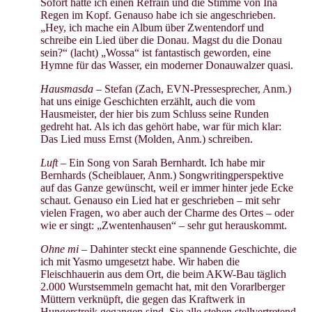
Sofort hatte ich einen Refrain und die Stimme von Ina
Regen im Kopf. Genauso habe ich sie angeschrieben.
„Hey, ich mache ein Album über Zwentendorf und
schreibe ein Lied über die Donau. Magst du die Donau
sein?“ (lacht) „Wossa“ ist fantastisch geworden, eine
Hymne für das Wasser, ein moderner Donauwalzer quasi.
Hausmasda
– Stefan (Zach, EVN-Pressesprecher, Anm.)
hat uns einige Geschichten erzählt, auch die vom
Hausmeister, der hier bis zum Schluss seine Runden
gedreht hat. Als ich das gehört habe, war für mich klar:
Das Lied muss Ernst (Molden, Anm.) schreiben.
Luft
– Ein Song von Sarah Bernhardt. Ich habe mir
Bernhards (Scheiblauer, Anm.) Songwritingperspektive
auf das Ganze gewünscht, weil er immer hinter jede Ecke
schaut. Genauso ein Lied hat er geschrieben – mit sehr
vielen Fragen, wo aber auch der Charme des Ortes – oder
wie er singt: „Zwentenhausen“ – sehr gut herauskommt.
Ohne mi
– Dahinter steckt eine spannende Geschichte, die
ich mit Yasmo umgesetzt habe. Wir haben die
Fleischhauerin aus dem Ort, die beim AKW-Bau täglich
2.000 Wurstsemmeln gemacht hat, mit den Vorarlberger
Müttern verknüpft, die gegen das Kraftwerk in
Hungerstreik gegangen sind. Sie alle stehen stellvertretend