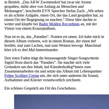
in Betrieb. „Das AKW Zwentendorf hat zwar nie Atome
gespalten, dafür aber von Anfang an Menschen und
Meinungen“, beschreibt EVN Sprecher Stefan Zach. „Wir sehen
es als schöne Aufgabe, einen Ort, der das Land gespalten hat, zu
einem Ort der Begegnung zu machen.“ Diese Idee dachte er
weiter und klopfte bei
Bader Molden Recordings
an, mit der
Vision von einem Konzeptalbum.
Nun ist es da, das „Paradies“. Nomen est omen. Ich habe mich in
diesem Album verloren, wie in einem Roman, der einen tief
berührt, mal zum Lachen, mal zum Weinen bewegt. Manchmal
höre ich es drei Mal hintereinander.
Den roten Faden trägt die herausragende Singer-Songwriterin
Sigrid Horn durch das ”Paradies”. Sie machte sich viele
Gedanken um den Inhalt, lud Künstlerkolleg*innen zum
Zusammenarbeiten ein und setzte das Album mit Lebenspartner
Felipe Scolfaro Crema
um, der sich unter anderem für Sound,
Aufnahmen und Klavier verantwortlich zeichnete.
Ein schönes Gespräch am Ort des Geschehens.