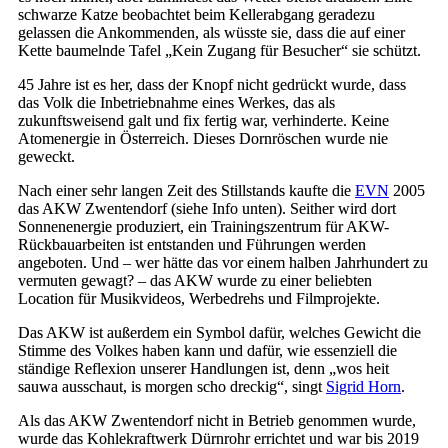
schwarze Katze beobachtet beim Kellerabgang geradezu
gelassen die Ankommenden, als wüsste sie, dass die auf einer
Kette baumelnde Tafel „Kein Zugang für Besucher“ sie schützt.
45 Jahre ist es her, dass der Knopf nicht gedrückt wurde, dass
das Volk die Inbetriebnahme eines Werkes, das als
zukunftsweisend galt und fix fertig war, verhinderte. Keine
Atomenergie in Österreich. Dieses Dornröschen wurde nie
geweckt.
Nach einer sehr langen Zeit des Stillstands kaufte die
EVN
2005
das AKW Zwentendorf (siehe Info unten). Seither wird dort
Sonnenenergie produziert, ein Trainingszentrum für AKW-
Rückbauarbeiten ist entstanden und Führungen werden
angeboten. Und – wer hätte das vor einem halben Jahrhundert zu
vermuten gewagt? – das AKW wurde zu einer beliebten
Location für Musikvideos, Werbedrehs und Filmprojekte.
Das AKW ist außerdem ein Symbol dafür, welches Gewicht die
Stimme des Volkes haben kann und dafür, wie essenziell die
ständige Reflexion unserer Handlungen ist, denn „wos heit
sauwa ausschaut, is morgen scho dreckig“, singt
Sigrid Horn
.
Als das AKW Zwentendorf nicht in Betrieb genommen wurde,
wurde das Kohlekraftwerk Dürnrohr errichtet und war bis 2019