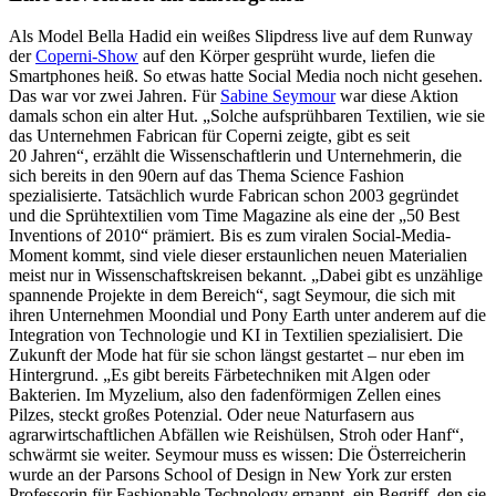
Als Model Bella Hadid ein weißes Slipdress live auf dem Runway
der
Coperni-Show
auf den Körper gesprüht wurde, liefen die
Smartphones heiß. So etwas hatte Social Media noch nicht gesehen.
Das war vor zwei Jahren. Für
Sabine Seymour
war diese Aktion
damals schon ein alter Hut. „Solche aufsprühbaren Textilien, wie sie
das Unternehmen Fabrican für Coperni zeigte, gibt es seit
20 Jahren“, erzählt die Wissenschaftlerin und Unternehmerin, die
sich bereits in den 90ern auf das Thema Science Fashion
spezialisierte. Tatsächlich wurde Fabrican schon 2003 gegründet
und die Sprühtextilien vom Time Magazine als eine der „50 Best
Inventions of 2010“ prämiert. Bis es zum viralen Social-Media-
Moment kommt, sind viele dieser erstaunlichen neuen Materialien
meist nur in Wissenschaftskreisen bekannt. „Dabei gibt es unzählige
spannende Projekte in dem Bereich“, sagt Seymour, die sich mit
ihren Unternehmen Moondial und Pony Earth unter anderem auf die
Integration von Technologie und KI in Textilien spezialisiert. Die
Zukunft der Mode hat für sie schon längst gestartet – nur eben im
Hintergrund. „Es gibt bereits Färbetechniken mit Algen oder
Bakterien. Im Myzelium, also den fadenförmigen Zellen eines
Pilzes, steckt großes Potenzial. Oder neue Naturfasern aus
agrarwirtschaftlichen Abfällen wie Reishülsen, Stroh oder Hanf“,
schwärmt sie weiter. Seymour muss es wissen: Die Österreicherin
wurde an der Parsons School of Design in New York zur ersten
Professorin für Fashionable Technology ernannt, ein Begriff, den sie