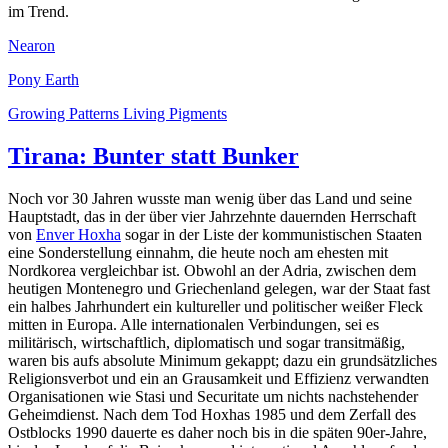
im Trend.
Nearon
Pony Earth
Growing Patterns Living Pigments
Tirana: Bunter statt Bunker
Noch vor 30 Jahren wusste man wenig über das Land und seine
Hauptstadt, das in der über vier Jahrzehnte dauernden Herrschaft
von
Enver Hoxha
sogar in der Liste der kommunistischen Staaten
eine Sonderstellung einnahm, die heute noch am ehesten mit
Nordkorea vergleichbar ist. Obwohl an der Adria, zwischen dem
heutigen Montenegro und Griechenland gelegen, war der Staat fast
ein halbes Jahrhundert ein kultureller und politischer weißer Fleck
mitten in Europa. Alle internationalen Verbindungen, sei es
militärisch, wirtschaftlich, diplomatisch und sogar transitmäßig,
waren bis aufs absolute Minimum gekappt; dazu ein grundsätzliches
Religionsverbot und ein an Grausamkeit und Effizienz verwandten
Organisationen wie Stasi und Securitate um nichts nachstehender
Geheimdienst. Nach dem Tod Hoxhas 1985 und dem Zerfall des
Ostblocks 1990 dauerte es daher noch bis in die späten 90er-Jahre,