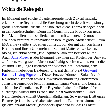
Wohin die Reise geht
Im Moment sind solche Quantensprünge noch Zukunftsmusik,
erklärt Sabine Seymour: „Die Forschung macht derzeit wahnsinnig
große Fortschritte, für die Industrie steckt das Thema dagegen noch
in den Kinderschuhen. Denn im Moment ist die Produktion neuer
Bio-Materialien nicht skalierbar und damit zu teuer.“ Dennoch
erreichen vereinzelte Innovationen bereits große Modehäuser: Stella
McCartney stellte z. B. einen Jumpsuit vor, der mit den von Elissa
Brunato und ihrem Unternehmen Radiant Matter entwickelten,
biologisch abbaubaren „BioSequins“-Pailletten bestickt wurde.
Auch
Julia Moser
ist der Meinung: Textilien auf Kosten der Umwelt
zu färben, war gestern, Muster nachhaltig wachsen zu lassen, ist die
Zukunft. Die junge Österreicherin widmet ihre Forschung dem
Färben mit lebenden Bakterien, u. a. mit dem Projekt
Growing
Patterns Living Pigments
. Dieser Prozess könnte in Zukunft viele
Ressourcen schonen sowie Umweltverschmutzung eindämmen.
Julias Färbemethode benötigt nämlich kaum Wasser und keinerlei
schädliche Chemikalien. Eine Eigenheit haben die Färbehelfer
allerdings: Muster und Farben sind nicht vorhersehbar. „Alles
Naturgegebene enthält Unregelmäßigkeiten. So wie kein Blatt eines
Baumes je ident ist, verhalten sich auch die Bakterienstämme nie
gleich“, erzählt Moser. „Besonders spannend ist, dass es nicht