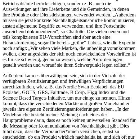
Betriebsabläufe berücksichtigen, sondern z. B. auch die
Auswirkungen auf ihre Lieferkette und die Gemeinden, in denen
ihre Produkte oder Dienstleistungen verwendet werden. „Außerdem
müssen sie jetzt konkrete Nachhaltigkeitsansprüche kommunizieren,
anstatt allgemeine Begriffe zu verwenden, und ihre Fortschritte
ausreichend dokumentieren“, so Charlotte. Die vielen neuen und
teils komplizierten EU-Vorschriften sind aber auch eine
Herausforderung, sogar für bereits „grüne“ Labels, wie die Expertin
noch anfügt: „Wir sehen viele Marken, die unbedingt vorankommen
wollen, aber angesichts der sich noch entwickelnden Vorschriften ist
es für sie schwierig, genau zu wissen, welche Anforderungen
gestellt werden und worauf sie ihren Schwerpunkt legen sollten.“
Außerdem kann es überwältigend sein, sich in der Vielzahl der
verfügbaren Zertifizierungen und freiwilligen Verpflichtungen
zurechtzufinden, wie z. B. das Nordic Swan Ecolabel, das EU
Ecolabel, GOTS, GRS, Fairtrade, B Corp, Higg Index und die
Science Based Targets Initiative, um nur einige zu nennen. Hinzu
kommt, dass die verschiedenen Märkte und großen Modehändler
jeweils ihre eigenen Zertifizierungsanforderungen haben. „In der
Modebranche besteht meiner Meinung nach eines der
Hauptprobleme darin, dass es noch keinen universellen Standard für
die Messung oder Kommunikation von Nachhaltigkeit gibt. Dies
führt dazu, dass die Verbraucher*innen versuchen, selbst zu
entscheiden, ob ein Produkt wirklich nachhaltig ist, und sich oft nur