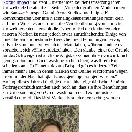
Nordic Impact
und steht Unternehmen bei der Umsetzung ihrer
Umweltziele beratend zur Seite. „Viele der größeren Modemarken
wie Samsøe Samsøe, Ganni, Acne Studios und Filippa K
kommunizieren über ihre Nachhaltigkeitsbemühungen recht klein
auf ihren Websites oder durch die Veröffentlichung von jährlichen
Umweltberichten“, erzählt die Expertin. Bei den kleineren oder
neueren Marken ist man jedoch etwas zurückhaltender. Einige von
ihnen heben nur bestimmte Bereiche ihrer Bemühungen hervor,
z. B. die von ihnen verwendeten Materialien, während andere es
vorziehen, sich völlig zurückzuhalten. „Ich glaube, einer der Gründe
für das Schweigen ist auch die Angst, dass man ihnen vorwirft, nicht
genug zu tun oder Greenwashing zu betreiben, was ihrem Ruf
schaden kann. In Dänemark zum Beispiel gab es in letzter Zeit
immer mehr Fälle, in denen Marken und Online-Plattformen wegen
irreführender Nachhaltigkeitsaussagen angeprangert wurden.“
Anfang dieses Jahres kündigte die unabhängige dänische Behörde
Forbrugerombudsmanden auch noch an, dass sie ihre Bemühungen
zur Untersuchung von Greenwashing in der Textilindustrie
verstärken wird. Das lässt Marken besonders vorsichtig werden.