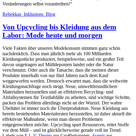
Veränderungen selbst vorantreiben!“
Rebekkas_Inklusions_Blog
Von Upcycling bis Kleidung aus dem
Labor: Mode heute und morgen
Viele Fakten über unseren Modekonsum stimmen ganz schön
nachdenklich. Dass man jährlich mehr als 100 Milliarden
Kleidungsstücke produziert, beispielsweise, und ein großer Teil
davon ungetragen auf Mülldeponien landet oder die Natur
verschmutzt. Oder auch die Tatsache, dass die meisten dieser
Produkte innerhalb von nur fünf Jahren nach dem Kauf
weggeworfen werden. Dennoch erwartet man, dass die weltweite
Kleidungsnachfrage noch steigt. Neue, umweltfreundlichere
Materialien herzustellen und an effektiven Recycling- und
Abfallsystemen für Textilabfälle zu arbeiten, sind wichtige Schritte,
packen das Problem allerdings nicht an der Wurzel. Der wahre
Übeltäter ist immer noch die Überproduktion. Neue Kleidung aus
bereits bestehenden Materialresten herzustellen, ist daher aktuell die
effektivste Maßnahme, wenn man diesen Problemen
entgegenwirken möchte. Upcycling spart Ressourcen, rettet Stoffe
vor dem Müll – und ist glücklicherweise gerade voll im Trend.
Labels wie
E.L.V. Denim
aus Großbritannien,
Avenir
aus