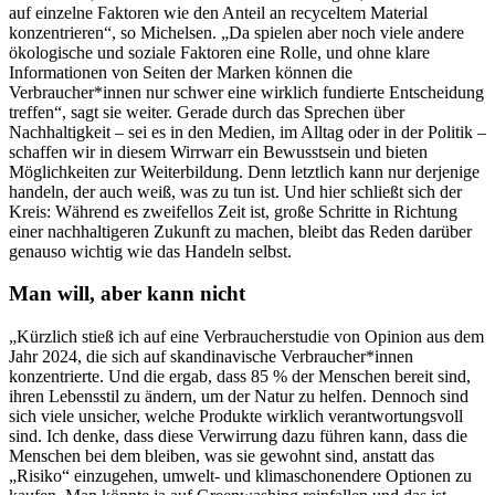
auf einzelne Faktoren wie den Anteil an recyceltem Material
konzentrieren“, so Michelsen. „Da spielen aber noch viele andere
ökologische und soziale Faktoren eine Rolle, und ohne klare
Informationen von Seiten der Marken können die
Verbraucher*innen nur schwer eine wirklich fundierte Entscheidung
treffen“, sagt sie weiter. Gerade durch das Sprechen über
Nachhaltigkeit – sei es in den Medien, im Alltag oder in der Politik –
schaffen wir in diesem Wirrwarr ein Bewusstsein und bieten
Möglichkeiten zur Weiterbildung. Denn letztlich kann nur derjenige
handeln, der auch weiß, was zu tun ist. Und hier schließt sich der
Kreis: Während es zweifellos Zeit ist, große Schritte in Richtung
einer nachhaltigeren Zukunft zu machen, bleibt das Reden darüber
genauso wichtig wie das Handeln selbst.
Man will, aber kann nicht
„Kürzlich stieß ich auf eine Verbraucherstudie von Opinion aus dem
Jahr 2024, die sich auf skandinavische Verbraucher*innen
konzentrierte. Und die ergab, dass 85 % der Menschen bereit sind,
ihren Lebensstil zu ändern, um der Natur zu helfen. Dennoch sind
sich viele unsicher, welche Produkte wirklich verantwortungsvoll
sind. Ich denke, dass diese Verwirrung dazu führen kann, dass die
Menschen bei dem bleiben, was sie gewohnt sind, anstatt das
„Risiko“ einzugehen, umwelt- und klimaschonendere Optionen zu