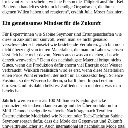
irrelevant zu sein scheint, welche Person die Tätigkeit ausführt. Bei
Bakterien handelt es sich um lebendige Organismen, die ihren
eigenen Willen haben und reagieren“, erzählt Julia Moser fasziniert.
Ein gemeinsames Mindset für die Zukunft
Für Expert*innen wie Sabine Seymour sind Errungenschaften wie
diese in Zukunft nur sinnvoll, wenn man sie nicht genauso
verschwenderisch einsetzt wie bestehende Verfahren: „Ich bin noch
nicht überzeugt von teuren Materialien, die man im Labor wachsen
lässt. Ich halte mehr davon, Neues aus etwas zu machen, das wir
derzeit wegwerfen.“ Denn das nachhaltigste Material bringt nichts
Gutes, wenn die Produktion dafür enorm viel Energie oder Wasser
verbraucht. Wirklich realistisch wird es erst, wenn diese Materialien
einen Price Point erreichen, der nicht im Luxussektor liegt. Science
Fashion, so die Wissenschaftlerin, schafft ihren Impact erst im
Großen. Und bis dahin heißt es: Zufrieden sein mit dem, was man
bereits hat.
Jährlich werden mehr als 100 Milliarden Kleidungsstücke
produziert, viele davon landen aufgrund der Überproduktion im
Müll. Dennoch steigt die weltweite Nachfrage nach Textilien.
Österreichische Modelabel wie Nearon oder Tech-Fachfrau Sabine
Seymour sorgen dafür, dass die Mode der Gegenwart und Zukunft
umweltfreundlicher ist. Auch international ist nachhaltige Mode total