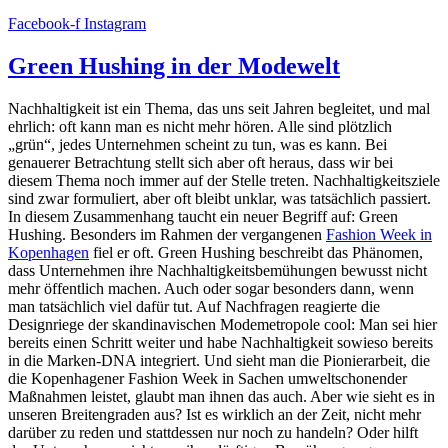
Facebook-f
Instagram
Green Hushing in der Modewelt
Nachhaltigkeit ist ein Thema, das uns seit Jahren begleitet, und mal
ehrlich: oft kann man es nicht mehr hören. Alle sind plötzlich
„grün“, jedes Unternehmen scheint zu tun, was es kann. Bei
genauerer Betrachtung stellt sich aber oft heraus, dass wir bei
diesem Thema noch immer auf der Stelle treten. Nachhaltigkeitsziele
sind zwar formuliert, aber oft bleibt unklar, was tatsächlich passiert.
In diesem Zusammenhang taucht ein neuer Begriff auf: Green
Hushing. Besonders im Rahmen der vergangenen
Fashion Week in
Kopenhagen
fiel er oft. Green Hushing beschreibt das Phänomen,
dass Unternehmen ihre Nachhaltigkeitsbemühungen bewusst nicht
mehr öffentlich machen. Auch oder sogar besonders dann, wenn
man tatsächlich viel dafür tut. Auf Nachfragen reagierte die
Designriege der skandinavischen Modemetropole cool: Man sei hier
bereits einen Schritt weiter und habe Nachhaltigkeit sowieso bereits
in die Marken-DNA integriert. Und sieht man die Pionierarbeit, die
die Kopenhagener Fashion Week in Sachen umweltschonender
Maßnahmen leistet, glaubt man ihnen das auch. Aber wie sieht es in
unseren Breitengraden aus? Ist es wirklich an der Zeit, nicht mehr
darüber zu reden und stattdessen nur noch zu handeln? Oder hilft