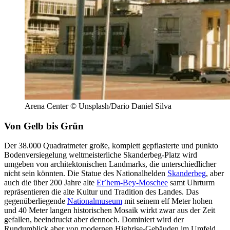
Arena Center © Unsplash/Dario Daniel Silva
Von Gelb bis Grün
Der 38.000 Quadratmeter große, komplett gepflasterte und punkto
Bodenversiegelung weltmeisterliche Skanderbeg-Platz wird
umgeben von architektonischen Landmarks, die unterschiedlicher
nicht sein könnten. Die Statue des Nationalhelden
Skanderbeg
, aber
auch die über 200 Jahre alte
Et’hem-Bey-Moschee
samt Uhrturm
repräsentieren die alte Kultur und Tradition des Landes. Das
gegenüberliegende
Nationalmuseum
mit seinem elf Meter hohen
und 40 Meter langen historischen Mosaik wirkt zwar aus der Zeit
gefallen, beeindruckt aber dennoch. Dominiert wird der
Rundumblick aber von modernen Highrise-Gebäuden im Umfeld.