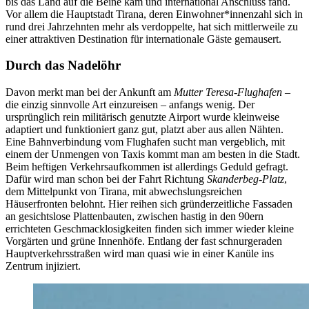
bis das Land auf die Beine kam und international Anschluss fand.
Vor allem die Hauptstadt Tirana, deren Einwohner*innenzahl sich in
rund drei Jahrzehnten mehr als verdoppelte, hat sich mittlerweile zu
einer attraktiven Destination für internationale Gäste gemausert.
Durch das Nadelöhr
Davon merkt man bei der Ankunft am
Mutter Teresa-Flughafen
–
die einzig sinnvolle Art einzureisen – anfangs wenig. Der
ursprünglich rein militärisch genutzte Airport wurde kleinweise
adaptiert und funktioniert ganz gut, platzt aber aus allen Nähten.
Eine Bahnverbindung vom Flughafen sucht man vergeblich, mit
einem der Unmengen von Taxis kommt man am besten in die Stadt.
Beim heftigen Verkehrsaufkommen ist allerdings Geduld gefragt.
Dafür wird man schon bei der Fahrt Richtung
Skanderbeg-Platz
,
dem Mittelpunkt von Tirana, mit abwechslungsreichen
Häuserfronten belohnt. Hier reihen sich gründerzeitliche Fassaden
an gesichtslose Plattenbauten, zwischen hastig in den 90ern
errichteten Geschmacklosigkeiten finden sich immer wieder kleine
Vorgärten und grüne Innenhöfe. Entlang der fast schnurgeraden
Hauptverkehrsstraßen wird man quasi wie in einer Kanüle ins
Zentrum injiziert.