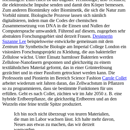
die elektronische Impulse senden und damit den Körper bemessen.
Zum anderen Biomimikry oder Biomimetik, die sich die Natur zum
Vorbild nimmt. Biologische Prozesse lassen sich nämlich
digitalisieren, indem man die Codes der chemischen
Zusammensetzung von DNA in die Einsen und Nullen der
Computersprache umwandelt. Führend auf diesem, zugegeben sehr
abstrakten Forschungsgebiet sind derzeit Frauen.
Designerin
Suzanne Lee
beispielsweise entwickelte gemeinsam mit dem
Zentrum für Synthetische Biologie am Imperial College London ein
visionäres Forschungsprojekt zu Kleidung, die aus bakterieller
Zellulose wächst. Unter Einsatz harmloser Bakterien werden
Zellulose-Nanofasern gesponnen und gleichzeitig zu einem
textilähnlichen Material geformt, das in einer Grünteelösung
gezüchtet und in einer Passform getrocknet werden kann. Die
Professorin und Pionierin im Bereich Science Fashion
Carole Collet
arbeitet wiederum seit Jahren daran, das Zellwachstum in Pflanzen
so zu programmieren, dass sie bestimmte Funktionen für uns
erfüllen. Geht es nach Collet, züchten wir im Jahr 2050 z. B. eine
hybride Erdbeerpflanze, die gleichzeitig Erdbeeren und an den
Wurzeln eine feine textile Spitze produziert.
Ich bin noch nicht überzeugt von teuren Materialien,
die man im Labor wachsen lässt. Ich halte mehr davon,
Neues aus etwas zu machen, das wir derzeit
wegwerfen.