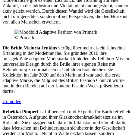
Modebranche gibt es einen Lichtblick: die Hoffnung auf eine
Zukunft, in der Inklusion und Vielfalt nicht nur angestrebt, sondern
aktiv gelebt werden. Durch diesen Wandel wird die Gesellschaft
nicht nur gerechter, sondern öffnet Perspektiven, die den Horizont
von allen Menschen erweitern.
© Primark
Die Britin Victoria Jenkins
verfügt über mehr als ein Jahrzehnt
Erfahrung in der Modebranche. Sie gründete 2016 ihre
preisgekrönte adaptive Modemarke Unhidden als Teil ihrer Mission,
universelles Design durch die Brille ihrer eigenen Reise mit
Behinderung zu normalisieren. Unhidden brachte die erste
Kollektion im Jahr 2020 auf den Markt und war auch die erste
adaptive Marke, die Mitglied des British Fashion Council wurde
und in dem Bereich auf der London Fashion Week präsentieren
durfte.
Unhidden
Rebekka Pimperl
ist Influencerin und Expertin für Barrierefreiheit
in Österreich. Aufgrund ihrer Glasknochenkrankheit sitzt sie im
Rollstuhl. Sie engagiert sich aktiv für Inklusion und kämpft dafür,
dass Menschen mit Behinderungen sichtbarer in der Gesellschaft
werden. Ihr Motto: „Nicht in Watte packen lassen, sondern