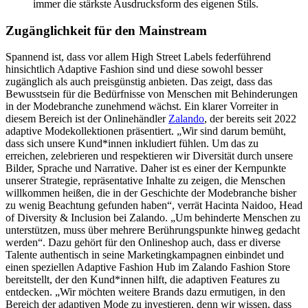
immer die stärkste Ausdrucksform des eigenen Stils.
Zugänglichkeit für den Mainstream
Spannend ist, dass vor allem High Street Labels federführend
hinsichtlich Adaptive Fashion sind und diese sowohl besser
zugänglich als auch preisgünstig anbieten. Das zeigt, dass das
Bewusstsein für die Bedürfnisse von Menschen mit Behinderungen
in der Modebranche zunehmend wächst. Ein klarer Vorreiter in
diesem Bereich ist der Onlinehändler
Zalando
, der bereits seit 2022
adaptive Modekollektionen präsentiert. „Wir sind darum bemüht,
dass sich unsere Kund*innen inkludiert fühlen. Um das zu
erreichen, zelebrieren und respektieren wir Diversität durch unsere
Bilder, Sprache und Narrative. Daher ist es einer der Kernpunkte
unserer Strategie, repräsentative Inhalte zu zeigen, die Menschen
willkommen heißen, die in der Geschichte der Modebranche bisher
zu wenig Beachtung gefunden haben“, verrät Hacinta Naidoo, Head
of Diversity & Inclusion bei Zalando. „Um behinderte Menschen zu
unterstützen, muss über mehrere Berührungspunkte hinweg gedacht
werden“. Dazu gehört für den Onlineshop auch, dass er diverse
Talente authentisch in seine Marketingkampagnen einbindet und
einen speziellen Adaptive Fashion Hub im Zalando Fashion Store
bereitstellt, der den Kund*innen hilft, die adaptiven Features zu
entdecken. „Wir möchten weitere Brands dazu ermutigen, in den
Bereich der adaptiven Mode zu investieren, denn wir wissen, dass