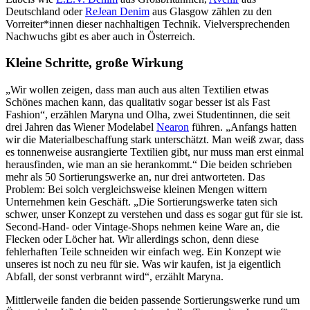
Deutschland oder
ReJean Denim
aus Glasgow zählen zu den
Vorreiter*innen dieser nachhaltigen Technik. Vielversprechenden
Nachwuchs gibt es aber auch in Österreich.
Kleine Schritte, große Wirkung
„Wir wollen zeigen, dass man auch aus alten Textilien etwas
Schönes machen kann, das qualitativ sogar besser ist als Fast
Fashion“, erzählen Maryna und Olha, zwei Studentinnen, die seit
drei Jahren das Wiener Modelabel
Nearon
führen. „Anfangs hatten
wir die Materialbeschaffung stark unterschätzt. Man weiß zwar, dass
es tonnenweise ausrangierte Textilien gibt, nur muss man erst einmal
herausfinden, wie man an sie herankommt.“ Die beiden schrieben
mehr als 50 Sortierungswerke an, nur drei antworteten. Das
Problem: Bei solch vergleichsweise kleinen Mengen wittern
Unternehmen kein Geschäft. „Die Sortierungswerke taten sich
schwer, unser Konzept zu verstehen und dass es sogar gut für sie ist.
Second-Hand- oder Vintage-Shops nehmen keine Ware an, die
Flecken oder Löcher hat. Wir allerdings schon, denn diese
fehlerhaften Teile schneiden wir einfach weg. Ein Konzept wie
unseres ist noch zu neu für sie. Was wir kaufen, ist ja eigentlich
Abfall, der sonst verbrannt wird“, erzählt Maryna.
Mittlerweile fanden die beiden passende Sortierungswerke rund um