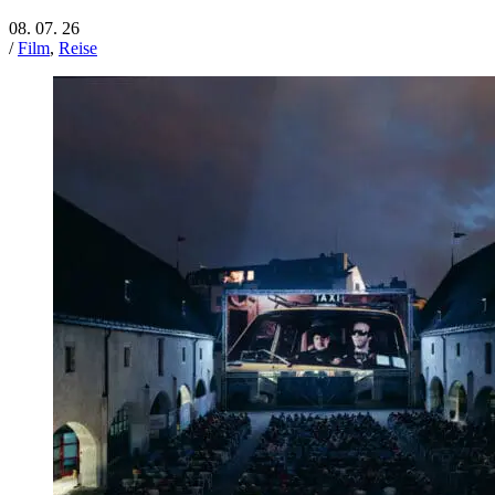
08. 07. 26
/
Film
,
Reise