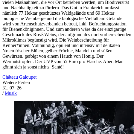
vielen Maßnahmen, die vor Ort betrieben werden, um Biodiversität
und Nachhaltigkeit zu fördern. Das Gut in Frankreich umfasst
nämlich 77 Hektar geschütztes Waldgelände und 69 Hektar
biologische Weinberge und die biologische Vielfalt am Gelände
wird von Artenschutzverbänden betreut, inkl. Befruchtungsstation
für Bienenköniginnen. Und zum anderen wäre da der einzigartige
Geschmack des Rosé-Weins, der aufgrund des dort vorherrschenden
Mikroklimas begünstigt wird. Die Weinbeschreibung für
Kenner*innen: Vollmundig, opulent und intensiv mit delikaten
Noten frischer Blüten, gelber Früchte, Mandeln und süßen
Gewürzen, gefolgt von einem Hauch von Honig. Der
Wermutstropfen: Der UVP von 55 Euro pro Flasche. Aber: Man
gönnt sich ja sonst nichts. Santé!
Château Galoupet
Weitere Perlen
31. 07. 26
/
Musik