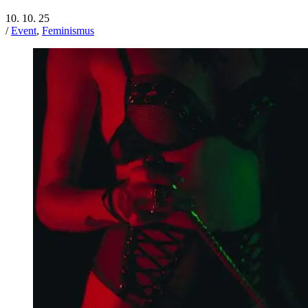
10. 10. 25
/
Event
,
Feminismus