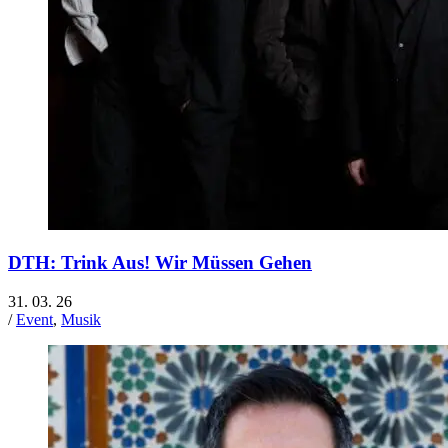
DTH: Trink Aus! Wir Müssen Gehen
31. 03. 26
/
Event
,
Musik