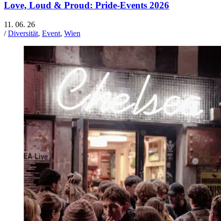
Love, Loud & Proud: Pride-Events 2026
11. 06. 26
/
Diversität
,
Event
,
Wien