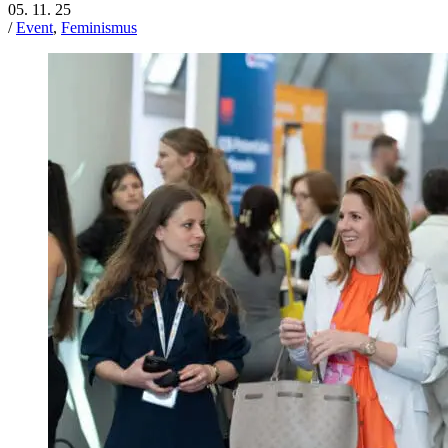
05. 11. 25
/
Event
,
Feminismus