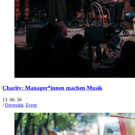
Charity: Manager*innen machen Musik
13. 06. 26
/
Diversität
,
Event