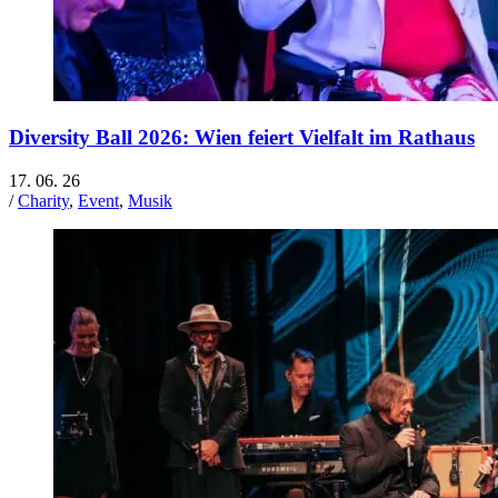
Diversity Ball 2026: Wien feiert Vielfalt im Rathaus
17. 06. 26
/
Charity
,
Event
,
Musik