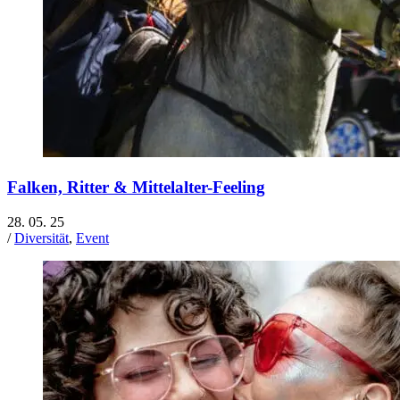
Falken, Ritter & Mittelalter-Feeling
28. 05. 25
/
Diversität
,
Event