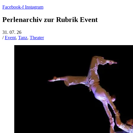
Facebook-f
Instagram
Perlenarchiv zur Rubrik Event
31. 07. 26
/
Event
,
Tanz
,
Theater