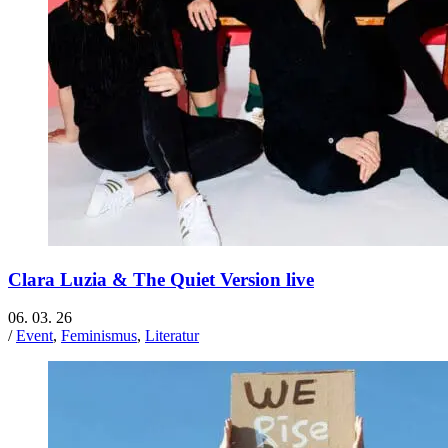
Clara Luzia & The Quiet Version live
06. 03. 26
/
Event
,
Feminismus
,
Literatur