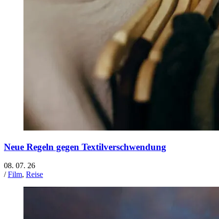
Neue Regeln gegen Textilverschwendung
08. 07. 26
/
Film
,
Reise