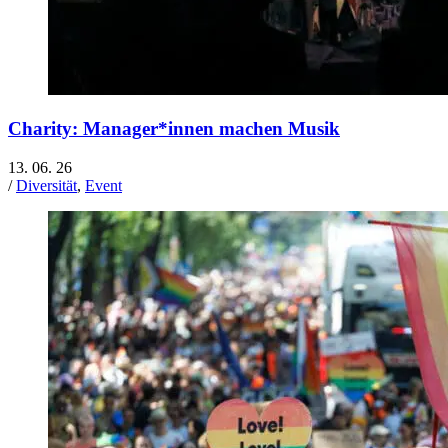
Charity: Manager*innen machen Musik
13. 06. 26
/
Diversität
,
Event