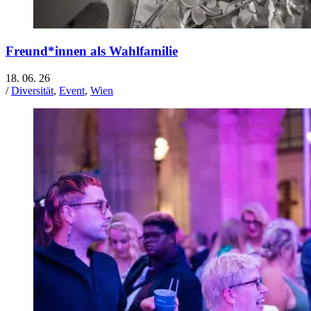
Freund*innen als Wahlfamilie
18. 06. 26
/
Diversität
,
Event
,
Wien