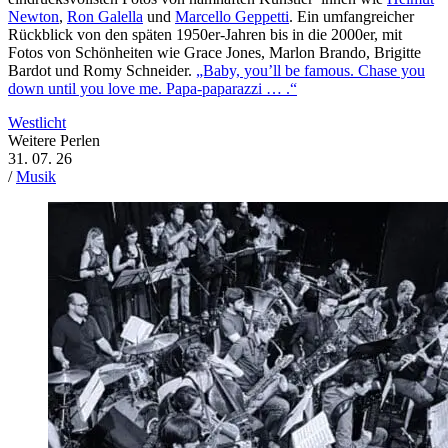
Newton
,
Ron Galella
und
Marcello Geppetti
. Ein umfangreicher
Rückblick von den späten 1950er-Jahren bis in die 2000er, mit
Fotos von Schönheiten wie Grace Jones, Marlon Brando, Brigitte
Bardot und Romy Schneider.
„Baby, you’ll be famous. Chase you
down until you love me. Papa-paparazzi … .“
Westlicht
Weitere Perlen
31. 07. 26
/
Musik