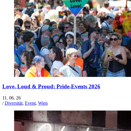
Love, Loud & Proud: Pride-Events 2026
11. 06. 26
/
Diversität
,
Event
,
Wien