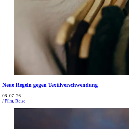
Neue Regeln gegen Textilverschwendung
08. 07. 26
/
Film
,
Reise