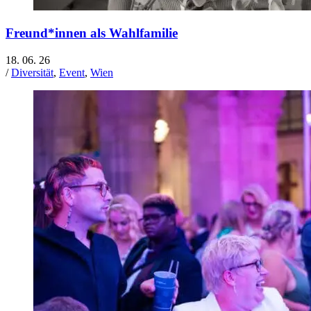
Freund*innen als Wahlfamilie
18. 06. 26
/
Diversität
,
Event
,
Wien