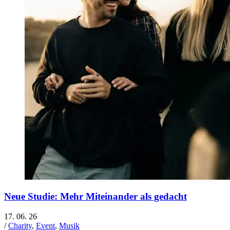
Neue Studie: Mehr Miteinander als gedacht
17. 06. 26
/
Charity
,
Event
,
Musik