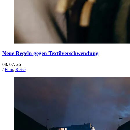
Neue Regeln gegen Textilverschwendung
08. 07. 26
/
Film
,
Reise