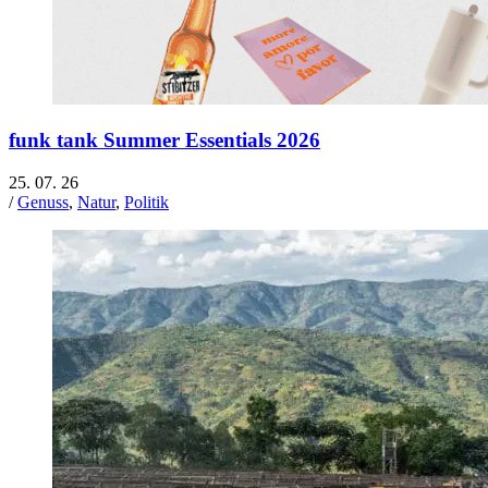
funk tank Summer Essentials 2026
25. 07. 26
/
Genuss
,
Natur
,
Politik