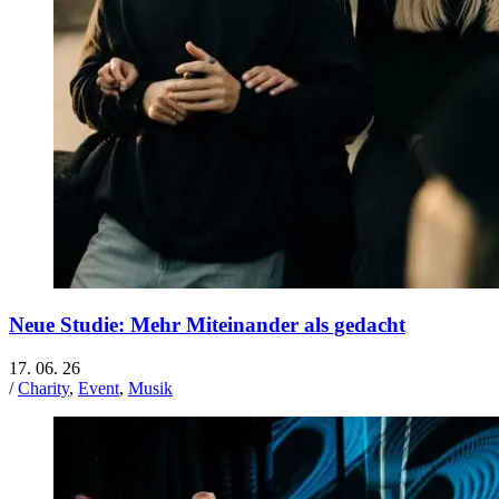
Neue Studie: Mehr Miteinander als gedacht
17. 06. 26
/
Charity
,
Event
,
Musik