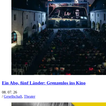
Ein Abo, fünf Länder: Grenzenlos ins Kino
08. 07. 26
/
Gesellschaft
,
Theater