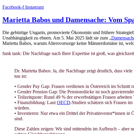
Facebook-f
Instagram
Marietta Babos und Damensache: Vom Spa
Die gebürtige Ungarin, promovierte Ökonomin und frühere Strategiebe
Unabhängigkeit zu ebnen. Am 5. Mai 2025 lädt sie zum „
Damensach
Marietta Babos, warum Altersvorsorge keine Männerdomäne ist, wel
funk tank: Die Nachfrage nach Ihrer Expertise ist groß, was gleichzei
Dr. Marietta Babos: Ja, die Nachfrage zeigt deutlich, dass viele
tun ist:
• Gender Pay Gap: Frauen verdienen in Österreich im Schnitt
• Gender Pension Gap: Die Pensionslücke ist noch gravierender
• Teilzeitquote: Rund 49 % der erwerbstätigen Frauen arbeiten
• Finanzbildung: Laut
OECD
-Studien schätzen sich Frauen im 
würden.
• Investieren: Nur etwa ein Drittel der Privatinvestor*innen in Ö
sind.
Diese Zahlen zeigen: Wir sind mittendrin im Aufbruch – aber no