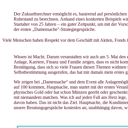
Der Zukunftsrechner ermöglicht es, basierend auf persönliche
Ruhestand zu berechnen. Anhand eines konkreten Beispiels wird 
Startalter von 25 Jahren – ein guter Zeitpunkt, um mit der Vor
der ersten „Damensache"-Strategiegespräche.
Viele Menschen haben Respekt vor dem Geschäft mit Aktien, Fonds & 
Wissen ist Macht. Darum veranstalten wir auch am 5. Mai den
Anlage, Karriere, Finanz und Familie zeigen, dass es nicht kom
Bestätigung, dass sich so viele Frauen diesen Themen widmen un
Selbstbestimmung ausgerufen, das hat mir damals mein erstes 
Wir zeigen bei „Damensache“ und dem Event alle Anlagemöglich
auf 100 kommen, Hauptsache, man startet mit der ersten Veranl
physisches Gold oder hat schon Münzen geerbt oder geschenk
mit niemandem matchen. Was ich auf jeden Fall ans Herz lege, 
davon haben. Das ist nicht das Ziel. Hauptsache, die Kundinne
unsere Beratungsgespräche kostenlos an, unabhängig davon, wo