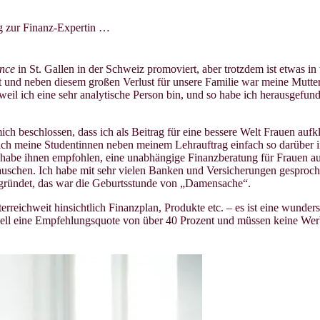
eg zur Finanz-Expertin …
nce
in St. Gallen in der Schweiz promoviert, aber trotzdem ist etwas in 
t und neben diesem großen Verlust für unsere Familie war meine Mutter 
eil ich eine sehr analytische Person bin, und so habe ich herausgefunde
ch beschlossen, dass ich als Beitrag für eine bessere Welt Frauen aufklä
e ich meine Studentinnen neben meinem Lehrauftrag einfach so darüber
 habe ihnen empfohlen, eine unabhängige Finanzberatung für Frauen aufz
uschen. Ich habe mit sehr vielen Banken und Versicherungen gesproche
gegründet, das war die Geburtsstunde von „Damensache“.
terreichweit hinsichtlich Finanzplan, Produkte etc. – es ist eine wund
ell eine Empfehlungsquote von über 40 Prozent und müssen keine Werb