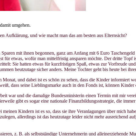
r damit umgehen.
llen Aufklärung, und wie macht man das am besten aus Elternsicht?
m Sparen mit ihnen begonnen, ganz am Anfang mit 6 Euro Taschengeld im
t für etwas, wofür man mittelfristig ansparen möchte. Der dritte Topf
ittelt: Sie hatten etwas für kurzfristigen Spaß, etwas zur Vorfreude und
e Summen heutzutage sicher anders. Meine Tochter geht bis heute bei ih
m Monat, und dabei ist es schön zu sehen, dass die Kinder informiert 
weiß, dass seine Lieblingsmarke auch in den Fonds ist, können Kinder 
rbeit war und die damalige Bundesministerin einen Termin mit mir ver
eile gibt es sogar eine nationale Finanzbildungsstrategie, die immer 
i meinen Kindern ist es so, dass sie ihre Veranlagungen über mich ha
zulegen, allerdings ist das heutzutage leider nicht mehr ausreichend 
ren, z. B. als selbstständige Unternehmerin und alleinerziehende Mutte