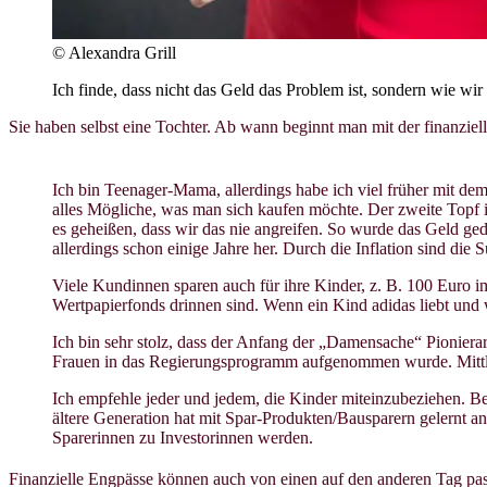
© Alexandra Grill
Ich finde, dass nicht das Geld das Problem ist, sondern wie wi
Sie haben selbst eine Tochter. Ab wann beginnt man mit der finanzie
Ich bin Teenager-Mama, allerdings habe ich viel früher mit de
alles Mögliche, was man sich kaufen möchte. Der zweite Topf is
es geheißen, dass wir das nie angreifen. So wurde das Geld gedr
allerdings schon einige Jahre her. Durch die Inflation sind di
Viele Kundinnen sparen auch für ihre Kinder, z. B. 100 Euro i
Wertpapierfonds drinnen sind. Wenn ein Kind adidas liebt und 
Ich bin sehr stolz, dass der Anfang der „Damensache“ Pioniera
Frauen in das Regierungsprogramm aufgenommen wurde. Mittlerw
Ich empfehle jeder und jedem, die Kinder miteinzubeziehen. Be
ältere Generation hat mit Spar-Produkten/Bausparern gelernt an
Sparerinnen zu Investorinnen werden.
Finanzielle Engpässe können auch von einen auf den anderen Tag passie