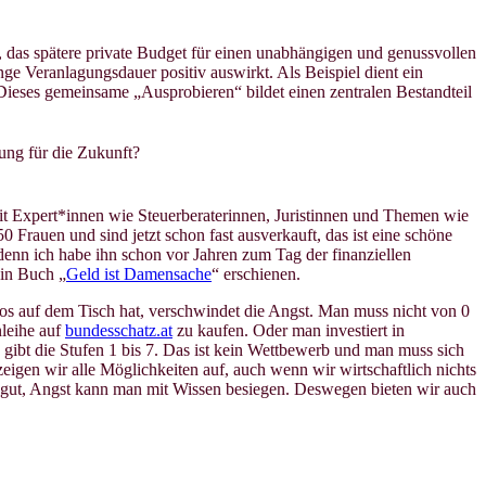
 das spätere private Budget für einen unabhängigen und genussvollen
ge Veranlagungsdauer positiv auswirkt. Als Beispiel dient ein
. Dieses gemeinsame „Ausprobieren“ bildet einen zentralen Bestandteil
ung für die Zukunft?
t Expert*innen wie Steuerberaterinnen, Juristinnen und Themen wie
 Frauen und sind jetzt schon fast ausverkauft, das ist eine schöne
denn ich habe ihn schon vor Jahren zum Tag der finanziellen
ein Buch „
Geld ist Damensache
“ erschienen.
os auf dem Tisch hat, verschwindet die Angst. Man muss nicht von 0
nleihe auf
bundesschatz.at
zu kaufen. Oder man investiert in
s gibt die Stufen 1 bis 7. Das ist kein Wettbewerb und man muss sich
igen wir alle Möglichkeiten auf, auch wenn wir wirtschaftlich nichts
st gut, Angst kann man mit Wissen besiegen. Deswegen bieten wir auch