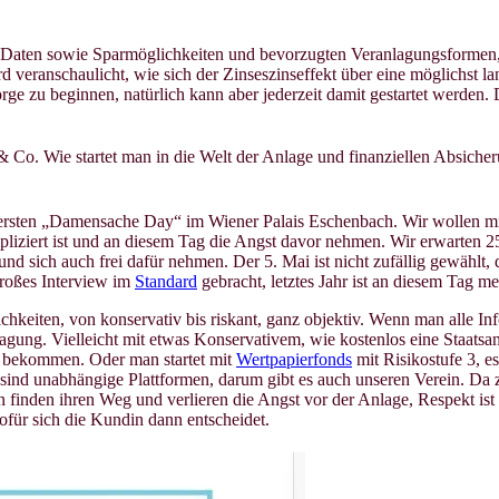
n Daten sowie Sparmöglichkeiten und bevorzugten Veranlagungsformen,
veranschaulicht, wie sich der Zinseszinseffekt über eine möglichst lan
sorge zu beginnen, natürlich kann aber jederzeit damit gestartet werden
Co. Wie startet man in die Welt der Anlage und finanziellen Absicher
 ersten „Damensache Day“ im Wiener Palais Eschenbach. Wir wollen mi
pliziert ist und an diesem Tag die Angst davor nehmen. Wir erwarten 250
d sich auch frei dafür nehmen. Der 5. Mai ist nicht zufällig gewählt, 
großes Interview im
Standard
gebracht, letztes Jahr ist an diesem Tag m
keiten, von konservativ bis riskant, ganz objektiv. Wenn man alle Inf
agung. Vielleicht mit etwas Konservativem, wie kostenlos eine Staatsa
t bekommen. Oder man startet mit
Wertpapierfonds
mit Risikostufe 3, e
sind unabhängige Plattformen, darum gibt es auch unseren Verein. Da ze
n finden ihren Weg und verlieren die Angst vor der Anlage, Respekt i
für sich die Kundin dann entscheidet.