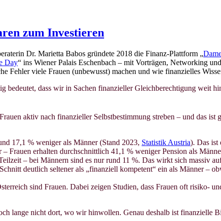
ren zum Investieren
raterin Dr. Marietta Babos gründete 2018 die Finanz-Plattform „
Dame
e Day
“ ins Wiener Palais Eschenbach – mit Vorträgen, Networking und
che Fehler viele Frauen (unbewusst) machen und wie finanzielles W
tig bedeutet, dass wir in Sachen finanzieller Gleichberechtigung weit h
 Frauen aktiv nach finanzieller Selbstbestimmung streben – und das ist g
 rund 17,1 % weniger als Männer (Stand 2023,
Statistik Austria
). Das is
 – Frauen erhalten durchschnittlich 41,1 % weniger Pension als Männe
 Teilzeit – bei Männern sind es nur rund 11 %. Das wirkt sich massiv 
Schnitt deutlich seltener als „finanziell kompetent“ ein als Männer – o
sterreich sind Frauen. Dabei zeigen Studien, dass Frauen oft risiko- und 
ch lange nicht dort, wo wir hinwollen. Genau deshalb ist finanzielle B