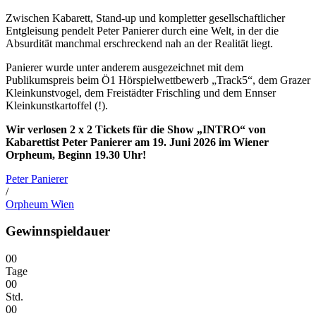
Zwischen Kabarett, Stand-up und kompletter gesellschaftlicher
Entgleisung pendelt Peter Panierer durch eine Welt, in der die
Absurdität manchmal erschreckend nah an der Realität liegt.
Panierer wurde unter anderem ausgezeichnet mit dem
Publikumspreis beim Ö1 Hörspielwettbewerb „Track5“, dem Grazer
Kleinkunstvogel, dem Freistädter Frischling und dem Ennser
Kleinkunstkartoffel (!).
Wir verlosen 2 x 2 Tickets für die Show „INTRO“ von
Kabarettist Peter Panierer am 19. Juni 2026 im Wiener
Orpheum, Beginn 19.30 Uhr!
Peter Panierer
/
Orpheum Wien
Gewinnspieldauer
0
0
Tage
0
0
Std.
0
0